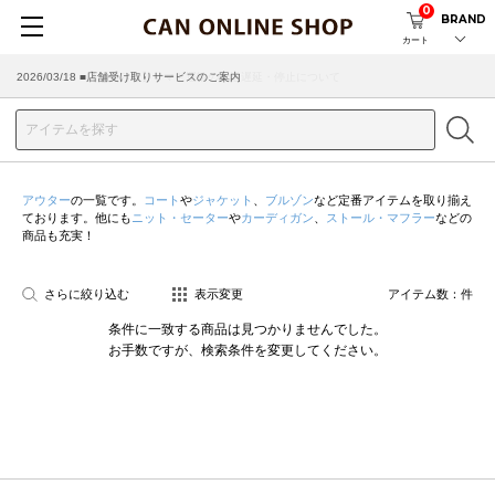
0
BRAND
カート
2026/07/29 ■【お知らせ】ヤマト運輸の配送遅延・停止について
2026/03/18 ■店舗受け取りサービスのご案内
アウター
の一覧です。
コート
や
ジャケット
、
ブルゾン
など定番アイテムを取り揃え
ております。他にも
ニット・セーター
や
カーディガン
、
ストール・マフラー
などの
商品も充実！
さらに絞り込む
表示変更
アイテム数：
件
条件に一致する商品は見つかりませんでした。
お手数ですが、検索条件を変更してください。