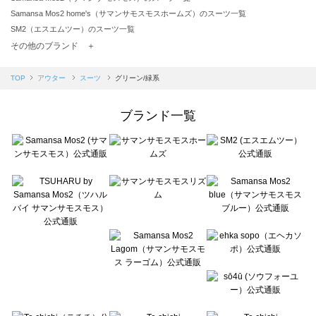
Samansa Mos2 home's（サマンサモスモスホームズ）のスーツ一覧
SM2（エスエムツー）のスーツ一覧
TSUHARU by Samansa Mos2（ツハルバイサマンサモスモス）のスーツ一覧
その他のブランド ＋
sm2rhythm（サマンサモスモス リズム）のスーツ一覧
Samansa Mos2 blue（サマンサモスモス ブルー）のスーツ一覧
TOP
アウター
スーツ
グリーン/緑系
Samansa Mos2 Lagom（サマンサモスモス ラーゴム）のスーツ一覧
ehka sopo（エヘカソポ）のスーツ一覧
ブランド一覧
sō4ū（ソウフォーユー）のスーツ一覧
Te chichi（テチチ）のスーツ一覧
Te chichi CLASSIC（テチチ クラシック）のスーツ一覧
Te chichi TERRASSE（テチチ テラス）のスーツ一覧
Lugnoncure（ルノンキュール）のスーツ一覧
BETTY'S BLUE（べティーズブルー）のスーツ一覧
Wpc.（ワールドパーティー）のスーツ一覧