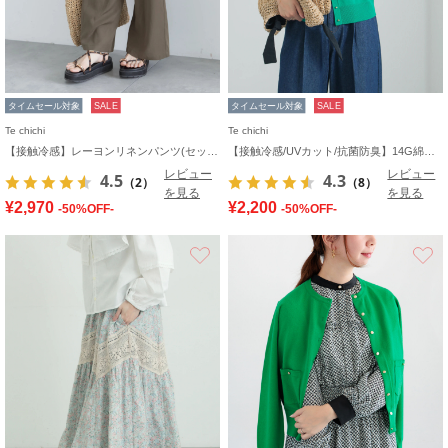
タイムセール対象
SALE
タイムセール対象
SALE
Te chichi
Te chichi
【接触冷感】レーヨンリネンパンツ(セットアップ可)
【接触冷感/UVカット/抗菌防臭】14G綿ポリクルーカーディガン《新色追加》
レビュー
レビュー
4.5
4.3
（2）
（8）
を見る
を見る
¥2,970
¥2,200
-50%OFF-
-50%OFF-
お気に入り