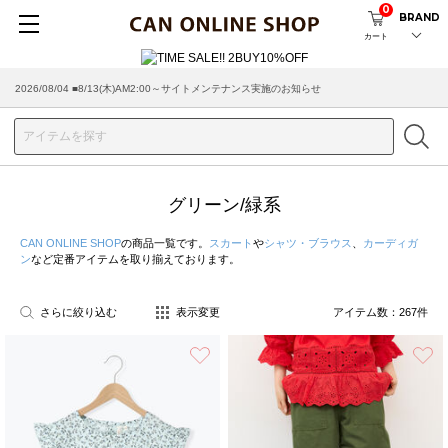
0
BRAND
カート
2026/07/29 ■【お知らせ】ヤマト運輸の配送遅延・停止について
グリーン/緑系
CAN ONLINE SHOP
の商品一覧です。
スカート
や
シャツ・ブラウス
、
カーディガ
ン
など定番アイテムを取り揃えております。
さらに絞り込む
表示変更
アイテム数：
267
件
お気に入り