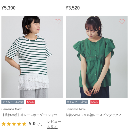
¥5,390
¥3,520
お気に入り
タイムセール対象
SALE
タイムセール対象
SALE
Samansa Mos2
Samansa Mos2
【接触冷感】裾レースボーダーTシャツ
前後2WAYフリル袖レースピンタックノースリブラウス
レビュー
5.0
（1）
を見る