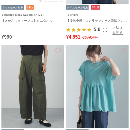
タイムセール対象
NEW
タイムセール対象
SALE
Samansa Mos2 Lagom（KIDS）
Te chichi
【きかんしゃトーマス】ミニタオル
【接触冷感】スカラップレース刺繍フレンチシャツ
レビュー
5.0
（1）
を見る
¥990
¥4,851
-30%OFF-
お気に入り