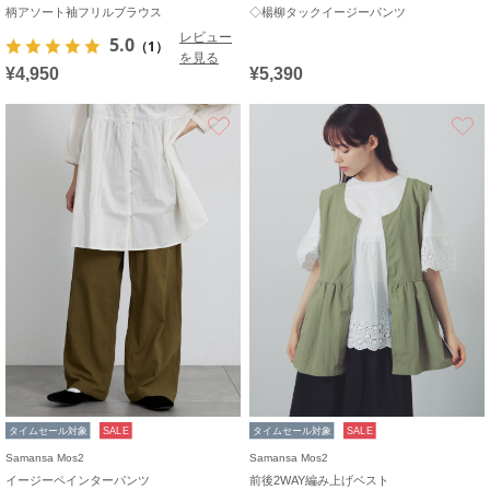
柄アソート袖フリルブラウス
◇楊柳タックイージーパンツ
レビュー
5.0
（1）
を見る
¥4,950
¥5,390
お気に入り
タイムセール対象
SALE
タイムセール対象
SALE
Samansa Mos2
Samansa Mos2
イージーペインターパンツ
前後2WAY編み上げベスト