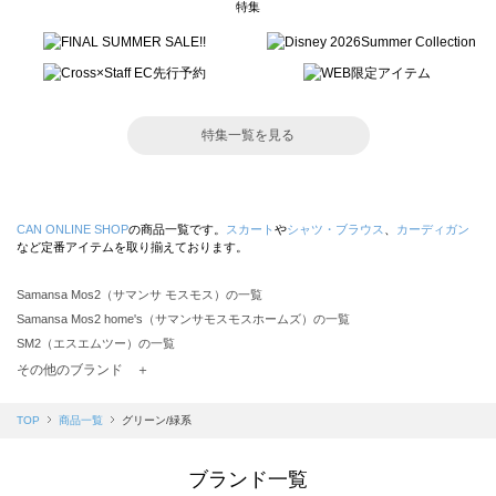
特集
特集一覧を見る
CAN ONLINE SHOP
の商品一覧です。
スカート
や
シャツ・ブラウス
、
カーディガン
など定番アイテムを取り揃えております。
Samansa Mos2（サマンサ モスモス）の一覧
Samansa Mos2 home's（サマンサモスモスホームズ）の一覧
SM2（エスエムツー）の一覧
TSUHARU by Samansa Mos2（ツハルバイサマンサモスモス）の一覧
その他のブランド ＋
sm2rhythm（サマンサモスモス リズム）の一覧
Samansa Mos2 blue（サマンサモスモス ブルー）の一覧
TOP
商品一覧
グリーン/緑系
Samansa Mos2 Lagom（サマンサモスモス ラーゴム）の一覧
ehka sopo（エヘカソポ）の一覧
ブランド一覧
sō4ū（ソウフォーユー）の一覧