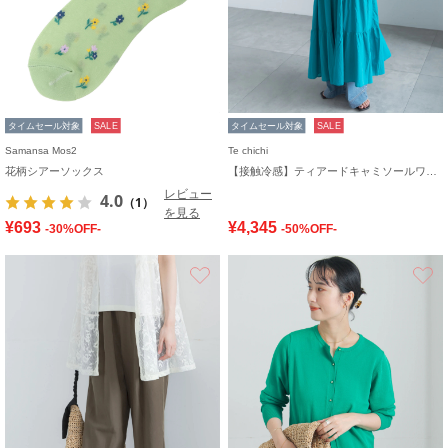
タイムセール対象
SALE
タイムセール対象
SALE
Samansa Mos2
Te chichi
花柄シアーソックス
【接触冷感】ティアードキャミソールワンピース
レビュー
4.0
（1）
を見る
¥693
¥4,345
-30%OFF-
-50%OFF-
お気に入り