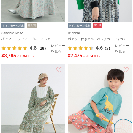
タイムセール対象
再入荷
タイムセール対象
SALE
Samansa Mos2
Te chichi
柄アソートティアードレーススカート
ポケット付きクルーネックカーディガン
レビュー
レビュー
4.8
4.6
（28）
（5）
を見る
を見る
¥3,795
¥2,475
-50%OFF-
-50%OFF-
お気に入り