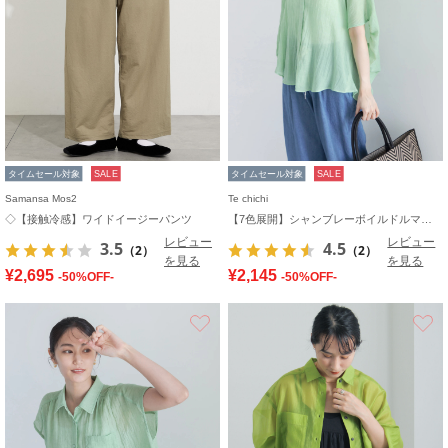
タイムセール対象
SALE
タイムセール対象
SALE
Samansa Mos2
Te chichi
◇【接触冷感】ワイドイージーパンツ
【7色展開】シャンブレーボイルドルマンシャツ
レビュー
レビュー
3.5
4.5
（2）
（2）
を見る
を見る
¥2,695
¥2,145
-50%OFF-
-50%OFF-
お気に入り