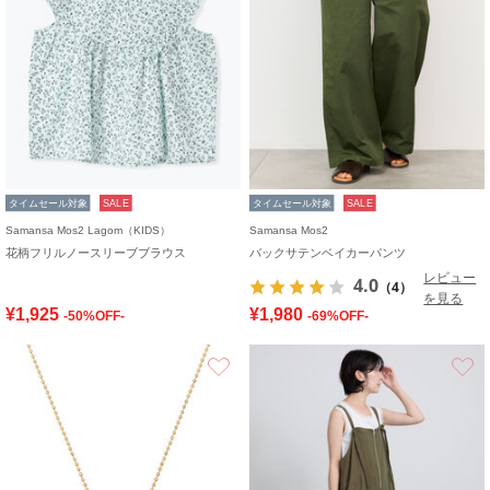
タイムセール対象
SALE
タイムセール対象
SALE
Samansa Mos2 Lagom（KIDS）
Samansa Mos2
花柄フリルノースリーブブラウス
バックサテンベイカーパンツ
レビュー
4.0
（4）
を見る
¥1,925
¥1,980
-50%OFF-
-69%OFF-
お気に入り