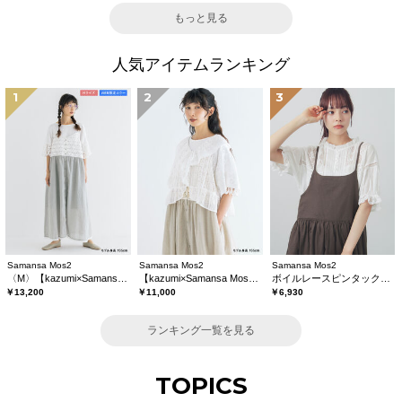
もっと見る
人気アイテムランキング
1
2
3
Samansa Mos2
Samansa Mos2
Samansa Mos2
〈M〉【kazumi×Samansa Mos2】キャミワンピース《WEB限定カラーあり》
【kazumi×Samansa Mos2】レースフリルブラウス
ボイルレースピンタックブラウス
￥13,200
￥11,000
￥6,930
ランキング一覧を見る
TOPICS