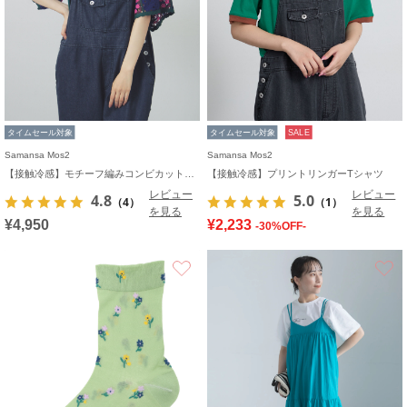
タイムセール対象
タイムセール対象
SALE
Samansa Mos2
Samansa Mos2
【接触冷感】モチーフ編みコンビカットソー
【接触冷感】プリントリンガーTシャツ
レビュー
レビュー
4.8
5.0
（4）
（1）
を見る
を見る
¥4,950
¥2,233
-30%OFF-
お気に入り