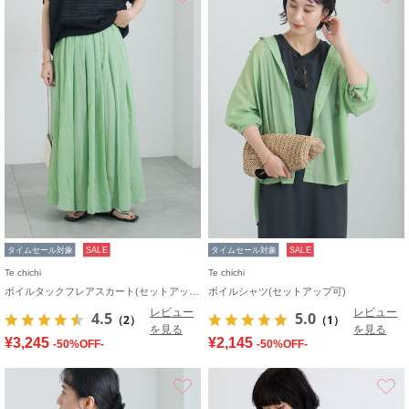
タイムセール対象
SALE
タイムセール対象
SALE
Te chichi
Te chichi
ボイルタックフレアスカート(セットアップ可)
ボイルシャツ(セットアップ可)
レビュー
レビュー
4.5
5.0
（2）
（1）
を見る
を見る
¥3,245
¥2,145
-50%OFF-
-50%OFF-
お気に入り