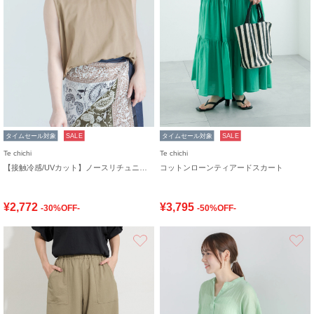
タイムセール対象
SALE
タイムセール対象
SALE
Te chichi
Te chichi
【接触冷感/UVカット】ノースリチュニック
コットンローンティアードスカート
¥2,772
¥3,795
-30%OFF-
-50%OFF-
お気に入り