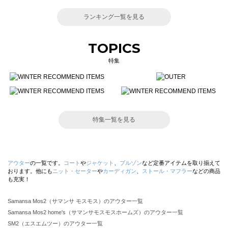
ランキング一覧を見る
TOPICS
特集
特集一覧を見る
アウター
の一覧です。
コート
や
ジャケット
、
ブルゾン
など定番アイテムを取り揃えて
おります。他にも
ニット・セーター
や
カーディガン
、
ストール・マフラー
などの商品
も充実！
Samansa Mos2（サマンサ モスモス）のアウター一覧
Samansa Mos2 home's（サマンサモスモスホームズ）のアウター一覧
SM2（エスエムツー）のアウター一覧