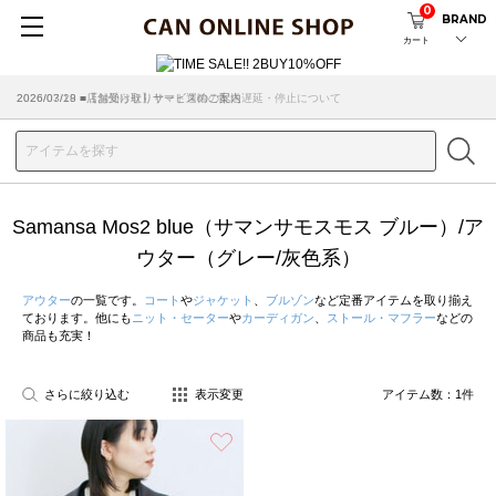
0
BRAND
カート
2026/07/29 ■【お知らせ】ヤマト運輸の配送遅延・停止について
2026/03/18 ■店舗受け取りサービスのご案内
Samansa Mos2 blue（サマンサモスモス ブルー）/ア
ウター（グレー/灰色系）
アウター
の一覧です。
コート
や
ジャケット
、
ブルゾン
など定番アイテムを取り揃え
ております。他にも
ニット・セーター
や
カーディガン
、
ストール・マフラー
などの
商品も充実！
さらに絞り込む
表示変更
アイテム数：
1
件
お気に入り