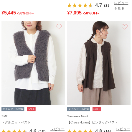
レビュー
4.7
（3）
を見る
¥5,445
¥7,095
-50%OFF-
-50%OFF-
お気に入り
タイムセール対象
SALE
タイムセール対象
SALE
SM2
Samansa Mos2
トグルニットベスト
【Cross×Linen】ピンタックベスト
レビュー
レビュー
4.6
4.8
（13）
（16）