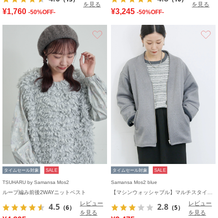
を見る
を見る
¥1,760
¥3,245
-50%OFF-
-50%OFF-
お気に入り
タイムセール対象
SALE
タイムセール対象
SALE
TSUHARU by Samansa Mos2
Samansa Mos2 blue
ループ編み前後2WAYニットベスト
【マシンウォッシャブル】マルチスタイルボンディングブルゾン
レビュー
レビュー
4.5
2.8
（6）
（5）
を見る
を見る