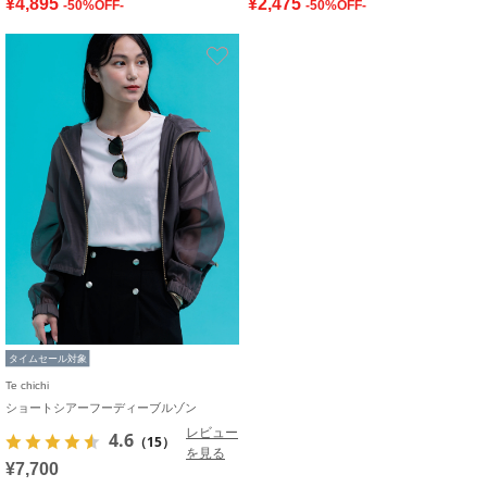
¥4,895
¥2,475
-50%OFF-
-50%OFF-
お気に入り
タイムセール対象
Te chichi
ショートシアーフーディーブルゾン
レビュー
4.6
（15）
を見る
¥7,700