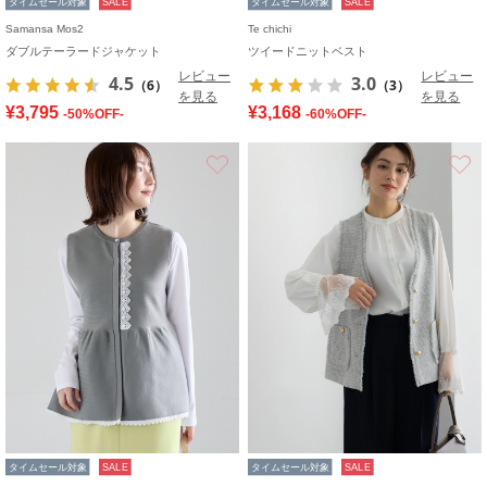
タイムセール対象
SALE
タイムセール対象
SALE
Samansa Mos2
Te chichi
ダブルテーラードジャケット
ツイードニットベスト
レビュー
レビュー
4.5
3.0
（6）
（3）
を見る
を見る
¥3,795
¥3,168
-50%OFF-
-60%OFF-
お気に入り
タイムセール対象
SALE
タイムセール対象
SALE