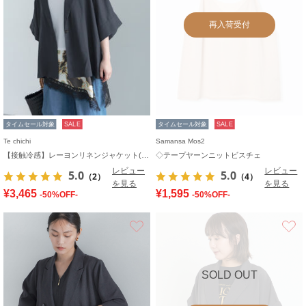
再入荷受付
タイムセール対象
SALE
タイムセール対象
SALE
Te chichi
Samansa Mos2
【接触冷感】レーヨンリネンジャケット(セットアップ可)
◇テープヤーンニットビスチェ
レビュー
レビュー
5.0
5.0
（2）
（4）
を見る
を見る
¥3,465
¥1,595
-50%OFF-
-50%OFF-
お気に入り
SOLD OUT