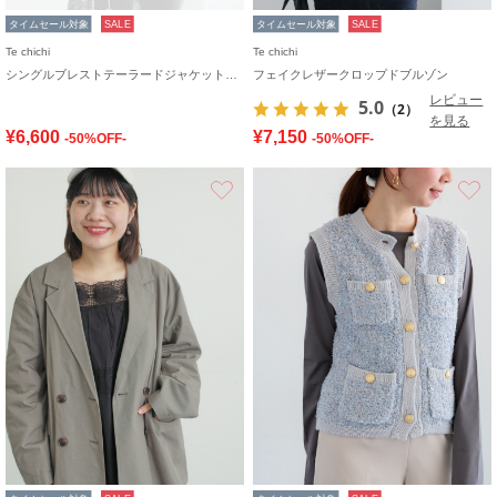
タイムセール対象
SALE
タイムセール対象
SALE
Te chichi
Te chichi
シングルブレストテーラードジャケット《2026 spring catalog item》
フェイクレザークロップドブルゾン
レビュー
5.0
（2）
を見る
¥6,600
¥7,150
-50%OFF-
-50%OFF-
お気に入り