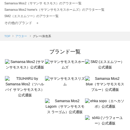
Samansa Mos2（サマンサ モスモス）のアウター一覧
Samansa Mos2 home's（サマンサモスモスホームズ）のアウター一覧
SM2（エスエムツー）のアウター一覧
TSUHARU by Samansa Mos2（ツハルバイサマンサモスモス）のアウター一覧
その他のブランド ＋
sm2rhythm（サマンサモスモス リズム）のアウター一覧
Samansa Mos2 blue（サマンサモスモス ブルー）のアウター一覧
TOP
アウター
グレー/灰色系
Samansa Mos2 Lagom（サマンサモスモス ラーゴム）のアウター一覧
ehka sopo（エヘカソポ）のアウター一覧
ブランド一覧
sō4ū（ソウフォーユー）のアウター一覧
Te chichi（テチチ）のアウター一覧
Te chichi CLASSIC（テチチ クラシック）のアウター一覧
Te chichi TERRASSE（テチチ テラス）のアウター一覧
Lugnoncure（ルノンキュール）のアウター一覧
BETTY'S BLUE（べティーズブルー）のアウター一覧
Wpc.（ワールドパーティー）のアウター一覧