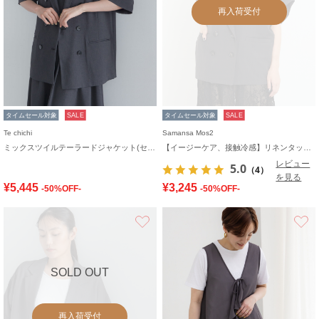
再入荷受付
タイムセール対象
SALE
タイムセール対象
SALE
Te chichi
Samansa Mos2
ミックスツイルテーラードジャケット(セットアップ可)《2026 SUMMER LOOK item》
【イージーケア、接触冷感】リネンタッチジャケット
レビュー
5.0
（4）
を見る
¥5,445
¥3,245
-50%OFF-
-50%OFF-
お気に入り
SOLD OUT
再入荷受付