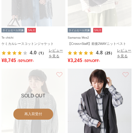
タイムセール対象
SALE
タイムセール対象
SALE
Te chichi
Samansa Mos2
ケミカルレースコットンジャケット
【Cross×Staff】前後2WAYニットベスト
レビュー
レビュー
4.0
4.8
（1）
（25）
を見る
を見る
¥8,745
¥3,245
-50%OFF-
-50%OFF-
お気に入り
SOLD OUT
再入荷受付