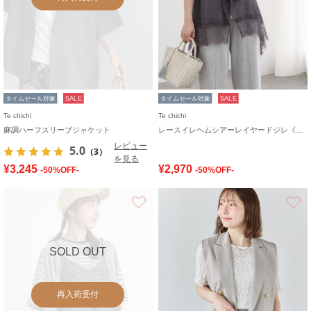
タイムセール対象
SALE
タイムセール対象
SALE
Te chichi
Te chichi
麻調ハーフスリーブジャケット
レースイレヘムシアーレイヤードジレ《2026 SUMMER LOOK item》
レビュー
5.0
（3）
を見る
¥3,245
¥2,970
-50%OFF-
-50%OFF-
お気に入り
SOLD OUT
再入荷受付