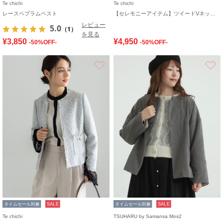
Te chichi
Te chichi
レースペプラムベスト
【セレモニーアイテム】ツイードVネックジレ
レビュー
5.0
（1）
を見る
¥3,850
¥4,950
-50%OFF-
-50%OFF-
お気に入り
タイムセール対象
SALE
タイムセール対象
SALE
Te chichi
TSUHARU by Samansa Mos2