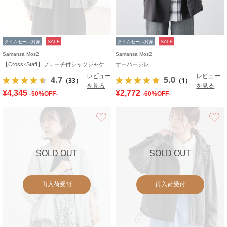
タイムセール対象
SALE
タイムセール対象
SALE
Samansa Mos2
Samansa Mos2
【Cross×Staff】ブローチ付シャツジャケット
オーバージレ
レビュー
レビュー
4.7
5.0
（33）
（1）
を見る
を見る
¥4,345
¥2,772
-50%OFF-
-60%OFF-
お気に入り
SOLD OUT
SOLD OUT
再入荷受付
再入荷受付