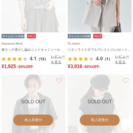
タイムセール対象
SALE
タイムセール対象
SALE
Samansa Mos2
Te chichi
麻タッチ透かし編みニットキャミソール
リネンライクダブルブレストジレ(セットアップ可)
レビュー
レビュー
4.1
4.0
（13）
（1）
を見る
を見る
¥1,925
¥3,916
-50%OFF-
-60%OFF-
お気に入り
SOLD OUT
SOLD OUT
再入荷受付
再入荷受付