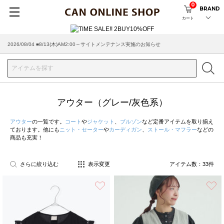
0
BRAND
カート
2026/08/04 ■8/13(木)AM2:00～サイトメンテナンス実施のお知らせ
2026/07/29 ■【お知らせ】ヤマト運輸の配送遅延・停止について
アウター（グレー/灰色系）
アウター
の一覧です。
コート
や
ジャケット
、
ブルゾン
など定番アイテムを取り揃え
ております。他にも
ニット・セーター
や
カーディガン
、
ストール・マフラー
などの
商品も充実！
さらに絞り込む
表示変更
アイテム数：
33
件
お気に入り