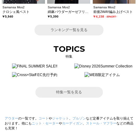
Samansa Mos2
Samansa Mos2
Samansa Mos2
クロシェ風ベスト
綿麻パウダーガーゼフリルベスト
前後2WAY編み上げベスト
￥5,940
￥5,390
￥4,158
-30%OFF-
ランキング一覧を見る
TOPICS
特集
特集一覧を見る
アウター
の一覧です。
コート
や
ジャケット
、
ブルゾン
など定番アイテムを取り揃えて
おります。他にも
ニット・セーター
や
カーディガン
、
ストール・マフラー
などの商品
も充実！