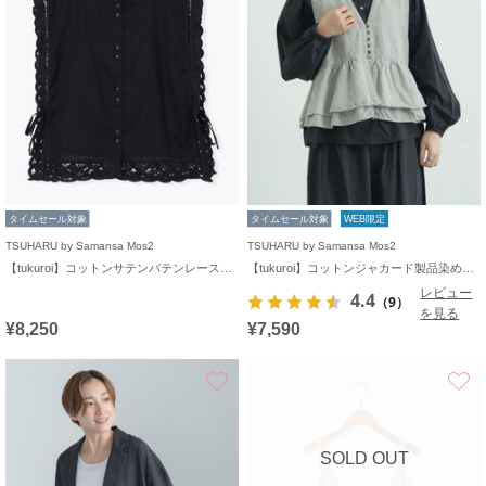
タイムセール対象
タイムセール対象
WEB限定
TSUHARU by Samansa Mos2
TSUHARU by Samansa Mos2
【tukuroi】コットンサテンバテンレースベスト
【tukuroi】コットンジャカード製品染めベスト《WEB限定》
レビュー
4.4
（9）
を見る
¥8,250
¥7,590
お気に入り
SOLD OUT