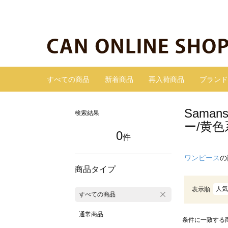
すべての商品
新着商品
再入荷商品
ブランド
Sama
検索結果
ー/黄色
0
件
ワンピース
の
商品タイプ
人気
表示順
すべての商品
通常商品
条件に一致する