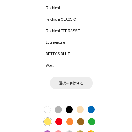
Te chichi
Te chichi CLASSIC
Te chichi TERRASSE
Lugnoncure
BETTY'S BLUE
Wpc.
選択を解除する