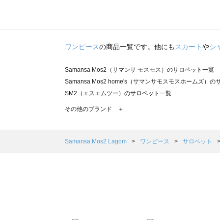
ワンピース
の商品一覧です。他にも
スカート
や
シ
Samansa Mos2（サマンサ モスモス）のサロペット一覧
Samansa Mos2 home's（サマンサモスモスホームズ）
SM2（エスエムツー）のサロペット一覧
TSUHARU by Samansa Mos2（ツハルバイサマンサ
その他のブランド ＋
sm2rhythm（サマンサモスモス リズム）のサロペット一覧
Samansa Mos2 blue（サマンサモスモス ブルー）のサ
Samansa Mos2 Lagom（サマンサモスモス ラーゴム
Samansa Mos2 Lagom
ワンピース
サロペット
ehka sopo（エヘカソポ）のサロペット一覧
sō4ū（ソウフォーユー）のサロペット一覧
Te chichi（テチチ）のサロペット一覧
Te chichi CLASSIC（テチチ クラシック）のサロペット一
Te chichi TERRASSE（テチチ テラス）のサロペット一覧
Lugnoncure（ルノンキュール）のサロペット一覧