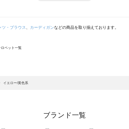
ャツ・ブラウス
、
カーディガン
などの商品を取り揃えております。
のサロペット一覧
モスモス）のサロペット一覧
ロペット一覧
）のサロペット一覧
イエロー/黄色系
覧
ブランド一覧