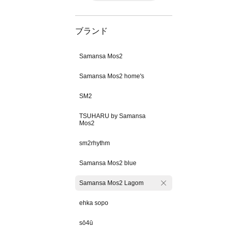
ブランド
Samansa Mos2
Samansa Mos2 home's
SM2
TSUHARU by Samansa
Mos2
sm2rhythm
Samansa Mos2 blue
Samansa Mos2 Lagom
ehka sopo
sō4ū