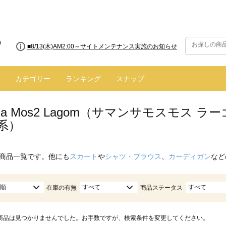
■8/13(木)AM2:00～サイトメンテナンス実施のお知らせ
カテゴリー
ランキング
スナップ
nsa Mos2 Lagom（サマンサモスモス
系）
商品一覧です。他にも
スカート
や
シャツ・ブラウス
、
カーディガン
など
順
すべて
すべて
在庫の有無
商品ステータス
商品は見つかりませんでした。お手数ですが、検索条件を変更してください。