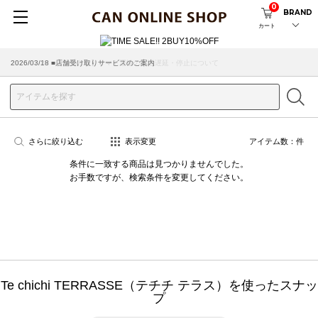
0
BRAND
カート
2026/07/29 ■【お知らせ】ヤマト運輸の配送遅延・停止について
2026/03/18 ■店舗受け取りサービスのご案内
さらに絞り込む
表示変更
アイテム数：
件
条件に一致する商品は見つかりませんでした。
お手数ですが、検索条件を変更してください。
Te chichi TERRASSE（テチチ テラス）を使ったスナッ
プ