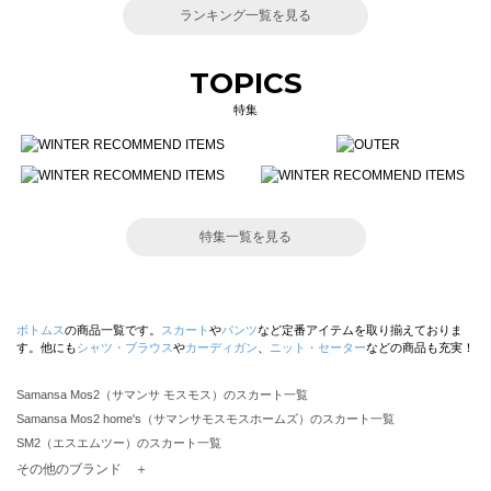
ランキング一覧を見る
TOPICS
特集
特集一覧を見る
ボトムス
の商品一覧です。
スカート
や
パンツ
など定番アイテムを取り揃えておりま
す。他にも
シャツ・ブラウス
や
カーディガン
、
ニット・セーター
などの商品も充実！
Samansa Mos2（サマンサ モスモス）のスカート一覧
Samansa Mos2 home's（サマンサモスモスホームズ）のスカート一覧
SM2（エスエムツー）のスカート一覧
TSUHARU by Samansa Mos2（ツハルバイサマンサモスモス）のスカート一覧
その他のブランド ＋
sm2rhythm（サマンサモスモス リズム）のスカート一覧