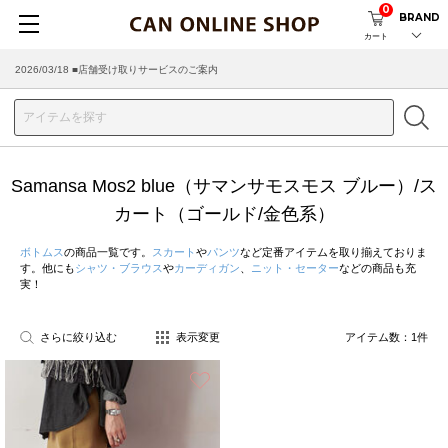
0
BRAND
カート
2026/03/18 ■店舗受け取りサービスのご案内
Samansa Mos2 blue（サマンサモスモス ブルー）/ス
カート（ゴールド/金色系）
ボトムス
の商品一覧です。
スカート
や
パンツ
など定番アイテムを取り揃えておりま
す。他にも
シャツ・ブラウス
や
カーディガン
、
ニット・セーター
などの商品も充
実！
さらに絞り込む
表示変更
アイテム数：
1
件
お気に入り