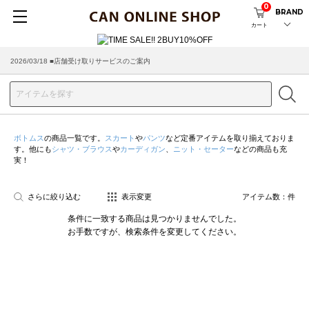
0
BRAND
カート
2026/03/18 ■店舗受け取りサービスのご案内
ボトムス
の商品一覧です。
スカート
や
パンツ
など定番アイテムを取り揃えておりま
す。他にも
シャツ・ブラウス
や
カーディガン
、
ニット・セーター
などの商品も充
実！
さらに絞り込む
表示変更
アイテム数：
件
条件に一致する商品は見つかりませんでした。
お手数ですが、検索条件を変更してください。