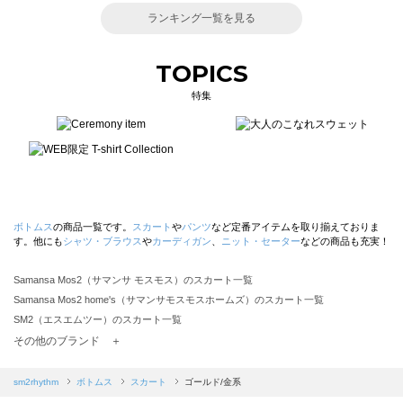
ランキング一覧を見る
TOPICS
特集
ボトムス
の商品一覧です。
スカート
や
パンツ
など定番アイテムを取り揃えておりま
す。他にも
シャツ・ブラウス
や
カーディガン
、
ニット・セーター
などの商品も充実！
Samansa Mos2（サマンサ モスモス）のスカート一覧
Samansa Mos2 home's（サマンサモスモスホームズ）のスカート一覧
SM2（エスエムツー）のスカート一覧
TSUHARU by Samansa Mos2（ツハルバイサマンサモスモス）のスカート一覧
その他のブランド ＋
sm2rhythm（サマンサモスモス リズム）のスカート一覧
Samansa Mos2 blue（サマンサモスモス ブルー）のスカート一覧
sm2rhythm
ボトムス
スカート
ゴールド/金系
Samansa Mos2 Lagom（サマンサモスモス ラーゴム）のスカート一覧