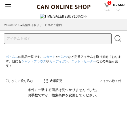
0
BRAND
カート
2026/03/18 ■店舗受け取りサービスのご案内
ボトムス
の商品一覧です。
スカート
や
パンツ
など定番アイテムを取り揃えておりま
す。他にも
シャツ・ブラウス
や
カーディガン
、
ニット・セーター
などの商品も充
実！
さらに絞り込む
表示変更
アイテム数：
件
条件に一致する商品は見つかりませんでした。
お手数ですが、検索条件を変更してください。