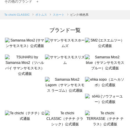
TSUHARU by Samansa Mos2（ツハルバイサマンサモスモス）のスカート一覧
その他のブランド ＋
sm2rhythm（サマンサモスモス リズム）のスカート一覧
Samansa Mos2 blue（サマンサモスモス ブルー）のスカート一覧
Te chichi CLASSIC
ボトムス
スカート
ピンク/桃色系
Samansa Mos2 Lagom（サマンサモスモス ラーゴム）のスカート一覧
ehka sopo（エヘカソポ）のスカート一覧
ブランド一覧
sō4ū（ソウフォーユー）のスカート一覧
Te chichi（テチチ）のスカート一覧
Te chichi CLASSIC（テチチ クラシック）のスカート一覧
Te chichi TERRASSE（テチチ テラス）のスカート一覧
Lugnoncure（ルノンキュール）のスカート一覧
BETTY'S BLUE（べティーズブルー）のスカート一覧
Wpc.（ワールドパーティー）のスカート一覧