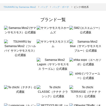
sm2rhythm（サマンサモスモス リズム）のバッグ・ポーチ一覧
Samansa Mos2 blue（サマンサモスモス ブルー）のバッグ・ポーチ一覧
TSUHARU by Samansa Mos2
バッグ
バッグ・ポーチ
ピンク/桃色系
Samansa Mos2 Lagom（サマンサモスモス ラーゴム）のバッグ・ポーチ一覧
ehka sopo（エヘカソポ）のバッグ・ポーチ一覧
ブランド一覧
sō4ū（ソウフォーユー）のバッグ・ポーチ一覧
Te chichi（テチチ）のバッグ・ポーチ一覧
Te chichi CLASSIC（テチチ クラシック）のバッグ・ポーチ一覧
Te chichi TERRASSE（テチチ テラス）のバッグ・ポーチ一覧
Lugnoncure（ルノンキュール）のバッグ・ポーチ一覧
BETTY'S BLUE（べティーズブルー）のバッグ・ポーチ一覧
Wpc.（ワールドパーティー）のバッグ・ポーチ一覧