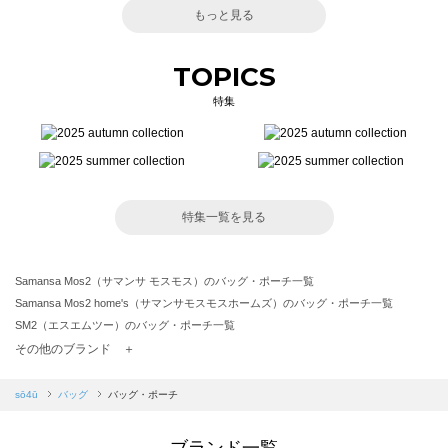
もっと見る
TOPICS
特集
特集一覧を見る
Samansa Mos2（サマンサ モスモス）のバッグ・ポーチ一覧
Samansa Mos2 home's（サマンサモスモスホームズ）のバッグ・ポーチ一覧
SM2（エスエムツー）のバッグ・ポーチ一覧
TSUHARU by Samansa Mos2（ツハルバイサマンサモスモス）のバッグ・ポーチ一覧
その他のブランド ＋
sm2rhythm（サマンサモスモス リズム）のバッグ・ポーチ一覧
Samansa Mos2 blue（サマンサモスモス ブルー）のバッグ・ポーチ一覧
sō4ū
バッグ
バッグ・ポーチ
Samansa Mos2 Lagom（サマンサモスモス ラーゴム）のバッグ・ポーチ一覧
ehka sopo（エヘカソポ）のバッグ・ポーチ一覧
ブランド一覧