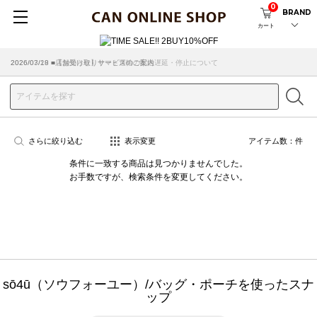
0
BRAND
カート
2026/07/29 ■【お知らせ】ヤマト運輸の配送遅延・停止について
2026/03/18 ■店舗受け取りサービスのご案内
さらに絞り込む
表示変更
アイテム数：
件
条件に一致する商品は見つかりませんでした。
お手数ですが、検索条件を変更してください。
sō4ū（ソウフォーユー）/バッグ・ポーチを使ったスナ
ップ