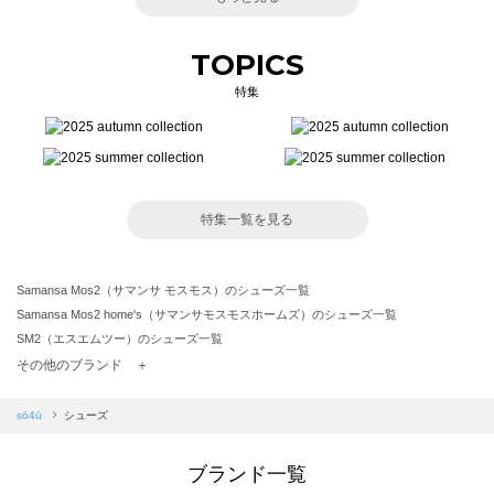
TOPICS
特集
特集一覧を見る
Samansa Mos2（サマンサ モスモス）のシューズ一覧
Samansa Mos2 home's（サマンサモスモスホームズ）のシューズ一覧
SM2（エスエムツー）のシューズ一覧
TSUHARU by Samansa Mos2（ツハルバイサマンサモスモス）のシューズ一覧
その他のブランド ＋
sm2rhythm（サマンサモスモス リズム）のシューズ一覧
Samansa Mos2 blue（サマンサモスモス ブルー）のシューズ一覧
sō4ū
シューズ
Samansa Mos2 Lagom（サマンサモスモス ラーゴム）のシューズ一覧
ehka sopo（エヘカソポ）のシューズ一覧
ブランド一覧
sō4ū（ソウフォーユー）のシューズ一覧