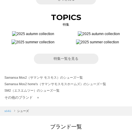
TOPICS
特集
特集一覧を見る
Samansa Mos2（サマンサ モスモス）のシューズ一覧
Samansa Mos2 home's（サマンサモスモスホームズ）のシューズ一覧
SM2（エスエムツー）のシューズ一覧
TSUHARU by Samansa Mos2（ツハルバイサマンサモスモス）のシューズ一覧
その他のブランド ＋
sm2rhythm（サマンサモスモス リズム）のシューズ一覧
Samansa Mos2 blue（サマンサモスモス ブルー）のシューズ一覧
sō4ū
シューズ
Samansa Mos2 Lagom（サマンサモスモス ラーゴム）のシューズ一覧
ehka sopo（エヘカソポ）のシューズ一覧
ブランド一覧
sō4ū（ソウフォーユー）のシューズ一覧