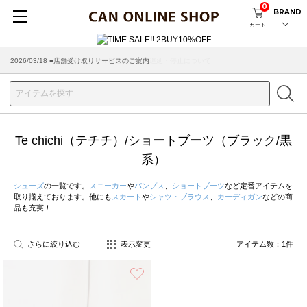
0
BRAND
カート
2026/03/18 ■店舗受け取りサービスのご案内
Te chichi（テチチ）/ショートブーツ（ブラック/黒
系）
シューズ
の一覧です。
スニーカー
や
パンプス
、
ショートブーツ
など定番アイテムを
取り揃えております。他にも
スカート
や
シャツ・ブラウス
、
カーディガン
などの商
品も充実！
さらに絞り込む
表示変更
アイテム数：
1
件
お気に入り