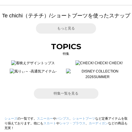
Te chichi（テチチ）/ショートブーツを使ったスナップ
もっと見る
TOPICS
特集
特集一覧を見る
シューズ
の一覧です。
スニーカー
や
パンプス
、
ショートブーツ
など定番アイテムを取
り揃えております。他にも
スカート
や
シャツ・ブラウス
、
カーディガン
などの商品も
充実！