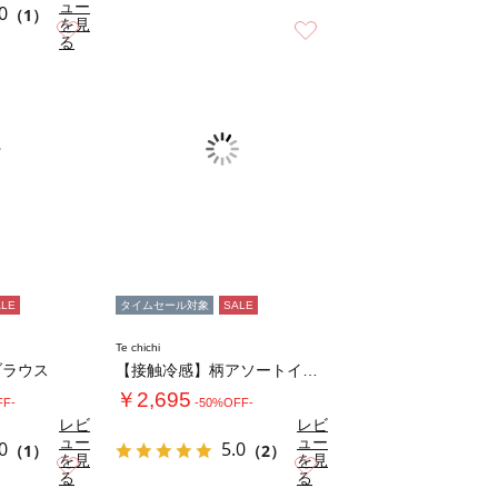
ュー
0
（1）
を見
お気に入り
お気に入り
る
ALE
タイムセール対象
SALE
Te chichi
ブラウス
【接触冷感】柄アソートイージーパンツ
￥2,695
FF-
-50%OFF-
レビ
レビ
ュー
ュー
0
5.0
（1）
（2）
を見
を見
お気に入り
お気に入り
る
る