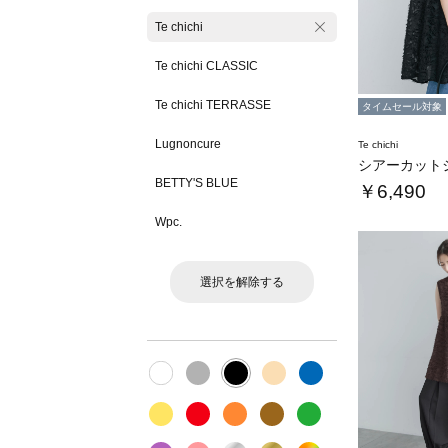
Te chichi
Te chichi CLASSIC
Te chichi TERRASSE
タイムセール対象
Lugnoncure
Te chichi
BETTY'S BLUE
￥6,490
Wpc.
選択を解除する