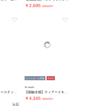
￥2,695
-50%OFF-
お気に入り
お気に入り
タイムセール対象
SALE
Te chichi
コットンローンレースティアードスカート
【接触冷感】ティアードキャミソールワンピース…
￥4,345
-50%OFF-
レビ