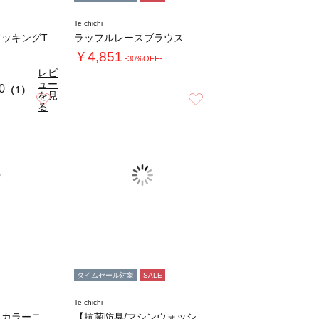
Te chichi
ナイロンフリルドッキングTシャツ
ラッフルレースブラウス
￥4,851
-30%OFF-
レビ
ュー
0
（1）
を見
お気に入り
お気に入り
る
タイムセール対象
SALE
Te chichi
フラワー刺繍ポロカラーニット
【抗菌防臭/マシンウォッシャブル】Vネックド…