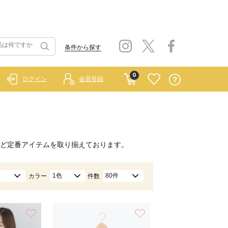
条件から探す
0
ログイン
会員登録
ど定番アイテムを取り揃えております。
1色
80件
カラー
件数
お気に入り
お気に入り