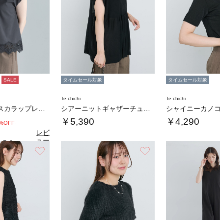
SALE
タイムセール対象
タイムセール対象
Te chichi
Te chichi
【接触冷感】スカラップレース刺繍フレンチシャ…
シアーニットギャザーチュニック
￥5,390
￥4,290
0%OFF-
レビ
ュー
5.0
（1）
を見
お気に入り
お気に入り
る