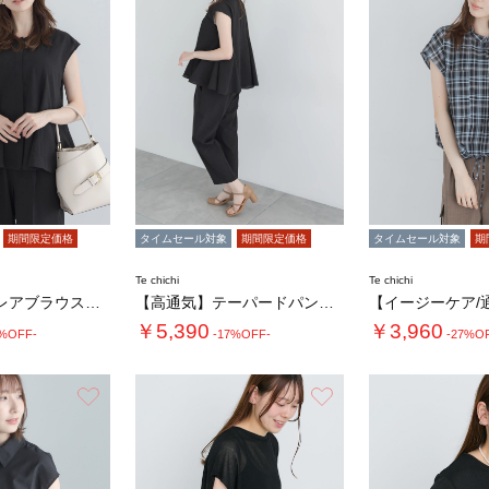
期間限定価格
タイムセール対象
期間限定価格
タイムセール対象
期
Te chichi
Te chichi
【高通気】フレアブラウス（セットアップ可）
【高通気】テーパードパンツ（セットアップ可）…
￥5,390
￥3,960
0%OFF-
-17%OFF-
-27%O
お気に入り
お気に入り