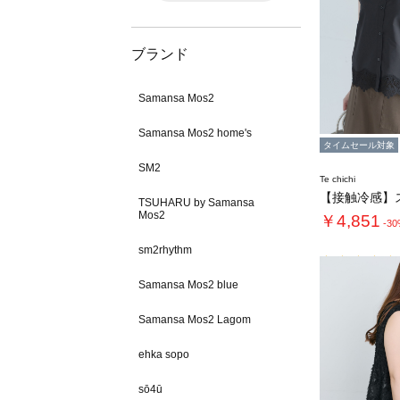
ブランド
Samansa Mos2
Samansa Mos2 home's
タイムセール対象
SM2
Te chichi
TSUHARU by Samansa
Mos2
￥4,851
-3
sm2rhythm
Samansa Mos2 blue
Samansa Mos2 Lagom
ehka sopo
sō4ū