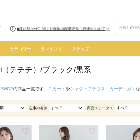
■8/13(木)AM2:00～サイトメンテナンス実施のお知らせ
カテゴリー
ランキング
スナップ
ichi（テチチ）/ブラック/黒系
 SHOP
の商品一覧です。
スカート
や
シャツ・ブラウス
、
カーディガン
な
順
すべて
すべて
在庫の有無
商品ステータス
お気に入り
お気に入り