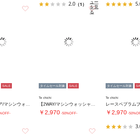
ュー
2.0
5.
（1）
を見
お気に入り
お気に入り
る
SALE
タイムセール対象
SALE
タイムセール対象
S
Te chichi
Te chichi
【イージーケア/マシンウォッシャブル】メッシ…
【2WAY/マシンウォッシャブル】ペーパータ…
レースペプラム
￥2,970
￥2,970
0%OFF-
-50%OFF-
-50%O
3.
お気に入り
お気に入り