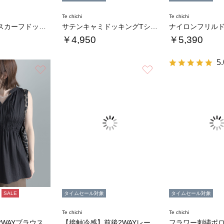
Te chichi
Te chichi
【接触冷感】スカーフドッキングタンクトップ
サテンキャミドッキングTシャツ
￥4,950
￥5,390
5.
お気に入り
お気に入り
SALE
タイムセール対象
タイムセール対象
Te chichi
Te chichi
WAYブラウス
【接触冷感】前後2WAYレーストリムタンクト…