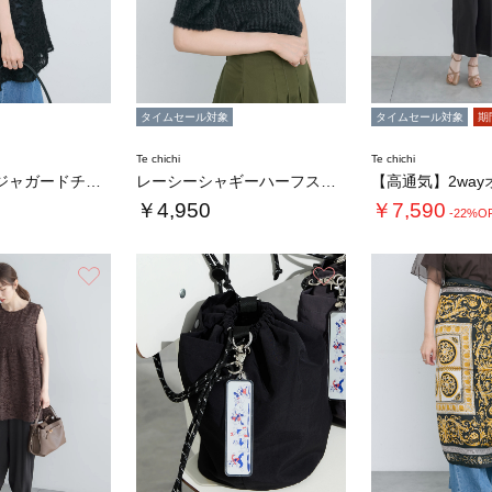
タイムセール対象
タイムセール対象
期
Te chichi
Te chichi
シアーカットジャガードチュニックブラウス
レーシーシャギーハーフスリーブトップス
￥4,950
￥7,590
-22%O
お気に入り
お気に入り