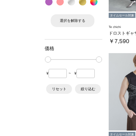
タイムセール対象
選択を解除する
Te chichi
￥7,590
価格
¥
~
¥
リセット
絞り込む
タイムセール対象