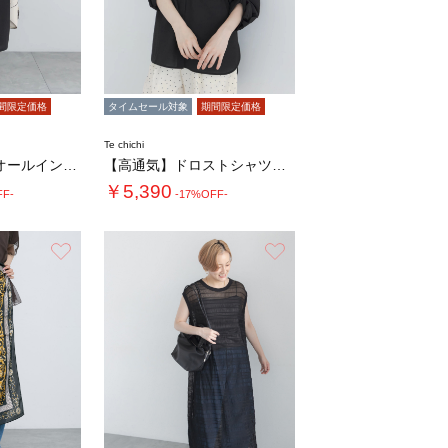
間限定価格
タイムセール対象
期間限定価格
Te chichi
【高通気】2wayオールインワン
【高通気】ドロストシャツ（セットアップ可）
￥5,390
FF-
-17%OFF-
お気に入り
お気に入り