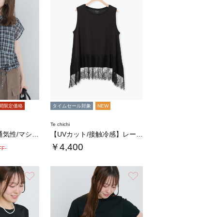
間限定価格
タイムセール対象
NEW
Te chichi
【イージーケア/通気性/マシンウォッシャブル…
【UVカット/接触冷感】レースヘムAラインタ…
￥4,400
FF-
お気に入り
お気に入り