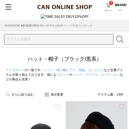
0
BRAND
カート
2026/08/04 ■8/13(木)AM2:00～サイトメンテナンス実施のお知らせ
ハット・帽子（ブラック/黒系）
アクセサリー
の一覧です。
ハット・帽子
や
ピアス・指輪
、
ネックレス
など定番アイ
テムを取り揃えております。他にも
スカート
や
シャツ・ブラウス
、
カーディガン
な
どの商品も充実！
さらに絞り込む
表示変更
アイテム数：
14
件
お気に入り