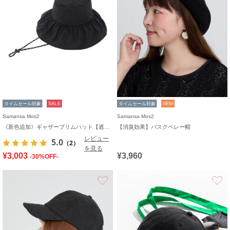
タイムセール対象
SALE
タイムセール対象
NEW
Samansa Mos2
Samansa Mos2
《新色追加》ギャザーブリムハット【遮熱/消臭効果】
【消臭効果】バスクベレー帽
レビュー
5.0
（2）
を見る
¥3,003
¥3,960
-30%OFF-
お気に入り