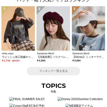
ハット・帽子人気アイテムランキング
1
2
3
ehka sopo
Samansa Mos2
Samansa Mos2
ウォッシュ加工刺繍キャップ
【消臭効果】バスクベレー帽
【Disney】ミッキーマウス/刺繍キャップ
￥1,716
￥3,960
￥3,850
-60%OFF-
ランキング一覧を見る
TOPICS
特集