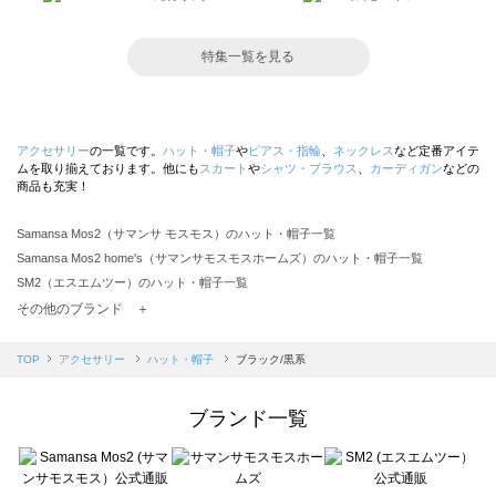
特集一覧を見る
アクセサリー
の一覧です。
ハット・帽子
や
ピアス・指輪
、
ネックレス
など定番アイテ
ムを取り揃えております。他にも
スカート
や
シャツ・ブラウス
、
カーディガン
などの
商品も充実！
Samansa Mos2（サマンサ モスモス）のハット・帽子一覧
Samansa Mos2 home's（サマンサモスモスホームズ）のハット・帽子一覧
SM2（エスエムツー）のハット・帽子一覧
TSUHARU by Samansa Mos2（ツハルバイサマンサモスモス）のハット・帽子一覧
その他のブランド ＋
sm2rhythm（サマンサモスモス リズム）のハット・帽子一覧
Samansa Mos2 blue（サマンサモスモス ブルー）のハット・帽子一覧
TOP
アクセサリー
ハット・帽子
ブラック/黒系
Samansa Mos2 Lagom（サマンサモスモス ラーゴム）のハット・帽子一覧
ehka sopo（エヘカソポ）のハット・帽子一覧
ブランド一覧
sō4ū（ソウフォーユー）のハット・帽子一覧
Te chichi（テチチ）のハット・帽子一覧
Te chichi CLASSIC（テチチ クラシック）のハット・帽子一覧