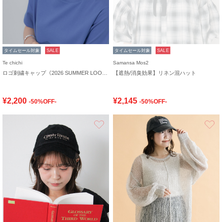
タイムセール対象
SALE
タイムセール対象
SALE
Te chichi
Samansa Mos2
ロゴ刺繍キャップ《2026 SUMMER LOOK item》
【遮熱/消臭効果】リネン混ハット
¥2,200
¥2,145
-50%OFF-
-50%OFF-
お気に入り