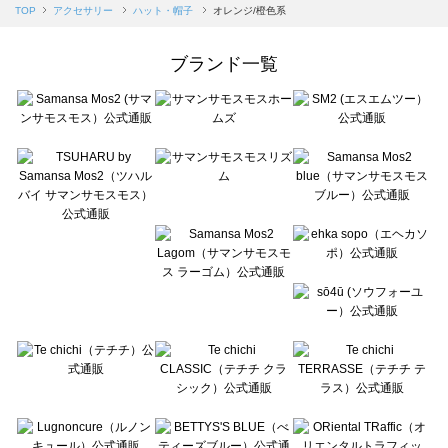
Samansa Mos2 blue（サマンサモスモス ブルー）のハット・帽子一覧
TOP
アクセサリー
ハット・帽子
オレンジ/橙色系
Samansa Mos2 Lagom（サマンサモスモス ラーゴム）のハット・帽子一覧
ehka sopo（エヘカソポ）のハット・帽子一覧
ブランド一覧
sō4ū（ソウフォーユー）のハット・帽子一覧
Te chichi（テチチ）のハット・帽子一覧
Te chichi CLASSIC（テチチ クラシック）のハット・帽子一覧
Te chichi TERRASSE（テチチ テラス）のハット・帽子一覧
Lugnoncure（ルノンキュール）のハット・帽子一覧
BETTY'S BLUE（べティーズブルー）のハット・帽子一覧
Wpc.（ワールドパーティー）のハット・帽子一覧