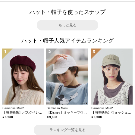
ハット・帽子を使ったスナップ
もっと見る
ハット・帽子人気アイテムランキング
1
2
3
Samansa Mos2
Samansa Mos2
Samansa Mos2
【消臭効果】バスクベレー帽
【Disney】ミッキーマウス/刺繍キャップ
【消臭効果】ウォッシュ加工キャップ
￥3,960
￥3,850
￥3,300
ランキング一覧を見る