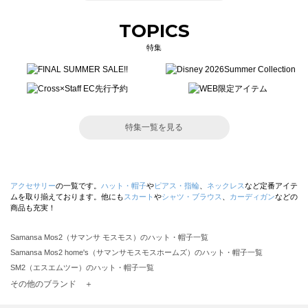
TOPICS
特集
特集一覧を見る
アクセサリー
の一覧です。
ハット・帽子
や
ピアス・指輪
、
ネックレス
など定番アイテ
ムを取り揃えております。他にも
スカート
や
シャツ・ブラウス
、
カーディガン
などの
商品も充実！
Samansa Mos2（サマンサ モスモス）のハット・帽子一覧
Samansa Mos2 home's（サマンサモスモスホームズ）のハット・帽子一覧
SM2（エスエムツー）のハット・帽子一覧
TSUHARU by Samansa Mos2（ツハルバイサマンサモスモス）のハット・帽子一覧
その他のブランド ＋
sm2rhythm（サマンサモスモス リズム）のハット・帽子一覧