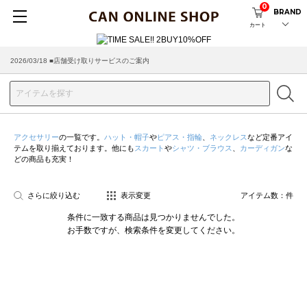
0
BRAND
カート
2026/03/18 ■店舗受け取りサービスのご案内
アクセサリー
の一覧です。
ハット・帽子
や
ピアス・指輪
、
ネックレス
など定番アイ
テムを取り揃えております。他にも
スカート
や
シャツ・ブラウス
、
カーディガン
な
どの商品も充実！
さらに絞り込む
表示変更
アイテム数：
件
条件に一致する商品は見つかりませんでした。
お手数ですが、検索条件を変更してください。