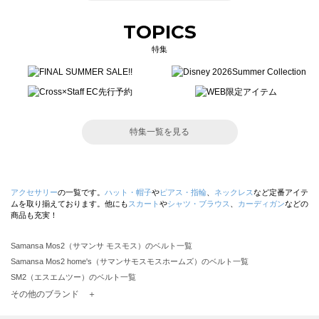
TOPICS
特集
特集一覧を見る
アクセサリー
の一覧です。
ハット・帽子
や
ピアス・指輪
、
ネックレス
など定番アイテ
ムを取り揃えております。他にも
スカート
や
シャツ・ブラウス
、
カーディガン
などの
商品も充実！
Samansa Mos2（サマンサ モスモス）のベルト一覧
Samansa Mos2 home's（サマンサモスモスホームズ）のベルト一覧
SM2（エスエムツー）のベルト一覧
TSUHARU by Samansa Mos2（ツハルバイサマンサモスモス）のベルト一覧
その他のブランド ＋
sm2rhythm（サマンサモスモス リズム）のベルト一覧