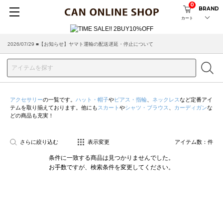
0
BRAND
カート
2026/07/29 ■【お知らせ】ヤマト運輸の配送遅延・停止について
2026/03/18 ■店舗受け取りサービスのご案内
アクセサリー
の一覧です。
ハット・帽子
や
ピアス・指輪
、
ネックレス
など定番アイ
テムを取り揃えております。他にも
スカート
や
シャツ・ブラウス
、
カーディガン
な
どの商品も充実！
さらに絞り込む
表示変更
アイテム数：
件
条件に一致する商品は見つかりませんでした。
お手数ですが、検索条件を変更してください。