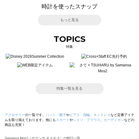
時計を使ったスナップ
もっと見る
TOPICS
特集
特集一覧を見る
アクセサリー
の一覧です。
ハット・帽子
や
ピアス・指輪
、
ネックレス
など定番アイテ
ムを取り揃えております。他にも
スカート
や
シャツ・ブラウス
、
カーディガン
などの
商品も充実！
Samansa Mos2（サマンサ モスモス）の時計一覧