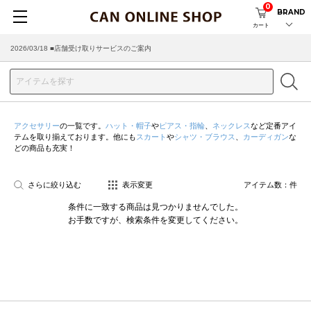
0
BRAND
カート
2026/03/18 ■店舗受け取りサービスのご案内
アクセサリー
の一覧です。
ハット・帽子
や
ピアス・指輪
、
ネックレス
など定番アイ
テムを取り揃えております。他にも
スカート
や
シャツ・ブラウス
、
カーディガン
な
どの商品も充実！
さらに絞り込む
表示変更
アイテム数：
件
条件に一致する商品は見つかりませんでした。
お手数ですが、検索条件を変更してください。