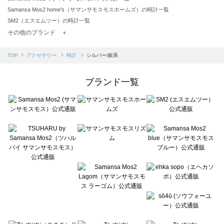
Samansa Mos2 home's（サマンサモスモスホームズ）の時計一覧
SM2（エスエムツー）の時計一覧
TSUHARU by Samansa Mos2（ツハルバイサマンサモスモス）の時計一覧
その他のブランド ＋
sm2rhythm（サマンサモスモス リズム）の時計一覧
Samansa Mos2 blue（サマンサモスモス ブルー）の時計一覧
TOP
アクセサリー
時計
シルバー/銀系
Samansa Mos2 Lagom（サマンサモスモス ラーゴム）の時計一覧
ehka sopo（エヘカソポ）の時計一覧
ブランド一覧
sō4ū（ソウフォーユー）の時計一覧
Te chichi（テチチ）の時計一覧
Te chichi CLASSIC（テチチ クラシック）の時計一覧
Te chichi TERRASSE（テチチ テラス）の時計一覧
Lugnoncure（ルノンキュール）の時計一覧
BETTY'S BLUE（べティーズブルー）の時計一覧
Wpc.（ワールドパーティー）の時計一覧