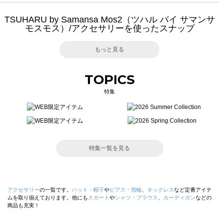
TSUHARU by Samansa Mos2（ツハル バイ サマンサ
モスモス）/アクセサリーを使ったスナップ
もっと見る
TOPICS
特集
特集一覧を見る
アクセサリー
の一覧です。
ハット・帽子
や
ピアス・指輪
、
ネックレス
など定番アイテ
ムを取り揃えております。他にも
スカート
や
シャツ・ブラウス
、
カーディガン
などの
商品も充実！