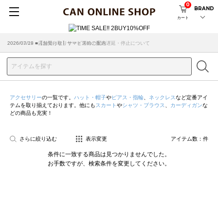
0
BRAND
カート
2026/07/29 ■【お知らせ】ヤマト運輸の配送遅延・停止について
2026/03/18 ■店舗受け取りサービスのご案内
アクセサリー
の一覧です。
ハット・帽子
や
ピアス・指輪
、
ネックレス
など定番アイ
テムを取り揃えております。他にも
スカート
や
シャツ・ブラウス
、
カーディガン
な
どの商品も充実！
さらに絞り込む
表示変更
アイテム数：
件
条件に一致する商品は見つかりませんでした。
お手数ですが、検索条件を変更してください。