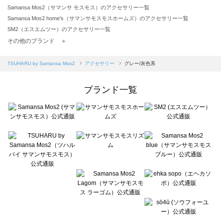
Samansa Mos2（サマンサ モスモス）のアクセサリー一覧
Samansa Mos2 home's（サマンサモスモスホームズ）のアクセサリー一覧
SM2（エスエムツー）のアクセサリー一覧
TSUHARU by Samansa Mos2（ツハルバイサマンサモスモス）のアクセサリー一覧
その他のブランド ＋
sm2rhythm（サマンサモスモス リズム）のアクセサリー一覧
Samansa Mos2 blue（サマンサモスモス ブルー）のアクセサリー一覧
TSUHARU by Samansa Mos2
アクセサリー
グレー/灰色系
Samansa Mos2 Lagom（サマンサモスモス ラーゴム）のアクセサリー一覧
ehka sopo（エヘカソポ）のアクセサリー一覧
ブランド一覧
sō4ū（ソウフォーユー）のアクセサリー一覧
Te chichi（テチチ）のアクセサリー一覧
Te chichi CLASSIC（テチチ クラシック）のアクセサリー一覧
Te chichi TERRASSE（テチチ テラス）のアクセサリー一覧
Lugnoncure（ルノンキュール）のアクセサリー一覧
BETTY'S BLUE（べティーズブルー）のアクセサリー一覧
Wpc.（ワールドパーティー）のアクセサリー一覧