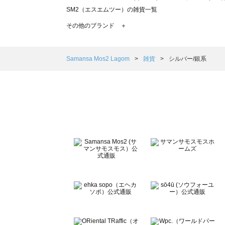
SM2（エスエムツー）の雑貨一覧
TSUHARU by Samansa Mos2（ツハルバイサマンサ
その他のブランド ＋
sm2rhythm（サマンサモスモス リズム）の雑貨一覧
Samansa Mos2 blue（サマンサモスモス ブルー）の雑貨
Samansa Mos2 Lagom（サマンサモスモス ラーゴム）
Samansa Mos2 Lagom
雑貨
シルバー/銀系
ehka sopo（エヘカソポ）の雑貨一覧
sō4ū（ソウフォーユー）の雑貨一覧
Te chichi（テチチ）の雑貨一覧
Te chichi CLASSIC（テチチ クラシック）の雑貨一覧
Te chichi TERRASSE（テチチ テラス）の雑貨一覧
Lugnoncure（ルノンキュール）の雑貨一覧
BETTY'S BLUE（べティーズブルー）の雑貨一覧
Wpc.（ワールドパーティー）の雑貨一覧