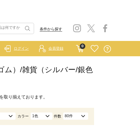
条件から探す
0
ログイン
会員登録
ラーゴム）/雑貨（シルバー/銀色
を取り揃えております。
1色
80件
カラー
件数