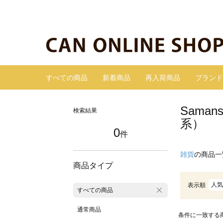
すべての商品
新着商品
再入荷商品
ブランド
Sama
検索結果
系）
0
件
雑貨
の商品一
商品タイプ
人気
表示順
すべての商品
通常商品
条件に一致する