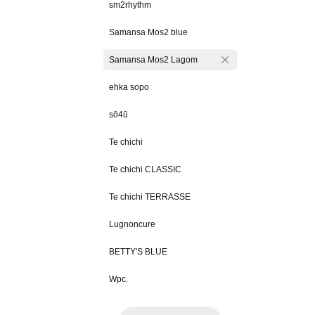
sm2rhythm
Samansa Mos2 blue
Samansa Mos2 Lagom
ehka sopo
sō4ū
Te chichi
Te chichi CLASSIC
Te chichi TERRASSE
Lugnoncure
BETTY'S BLUE
Wpc.