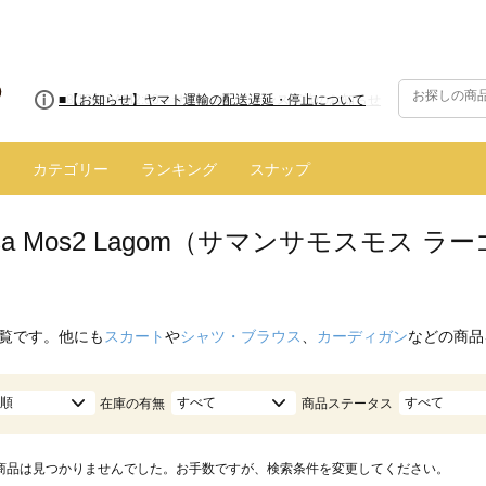
■【お知らせ】ヤマト運輸の配送遅延・停止について
カテゴリー
ランキング
スナップ
nsa Mos2 Lagom（サマンサモスモス 
覧です。他にも
スカート
や
シャツ・ブラウス
、
カーディガン
などの商品
順
すべて
すべて
在庫の有無
商品ステータス
商品は見つかりませんでした。お手数ですが、検索条件を変更してください。