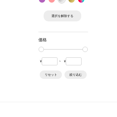
選択を解除する
価格
¥
~
¥
リセット
絞り込む