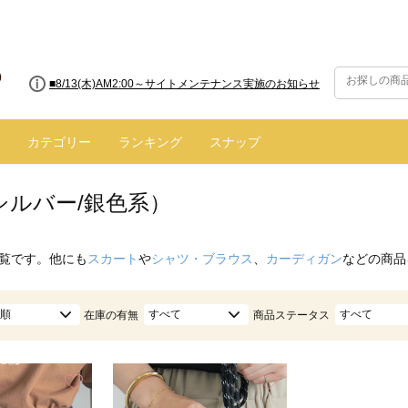
■8/13(木)AM2:00～サイトメンテナンス実施のお知らせ
カテゴリー
ランキング
スナップ
シルバー/銀色系）
覧です。他にも
スカート
や
シャツ・ブラウス
、
カーディガン
などの商品
順
すべて
すべて
在庫の有無
商品ステータス
お気に入り
お気に入り