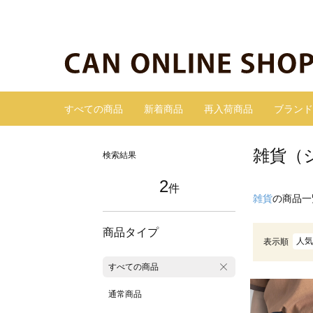
すべての商品
新着商品
再入荷商品
ブランド
雑貨（
検索結果
2
件
雑貨
の商品一
商品タイプ
人気
表示順
すべての商品
通常商品