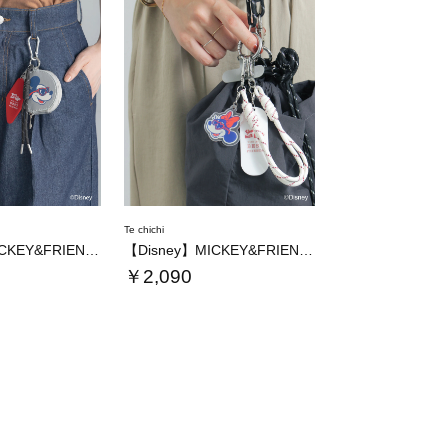
Te chichi
【Disney】MICKEY&FRIENDS…
【Disney】MICKEY&FRIENDS…
￥2,090