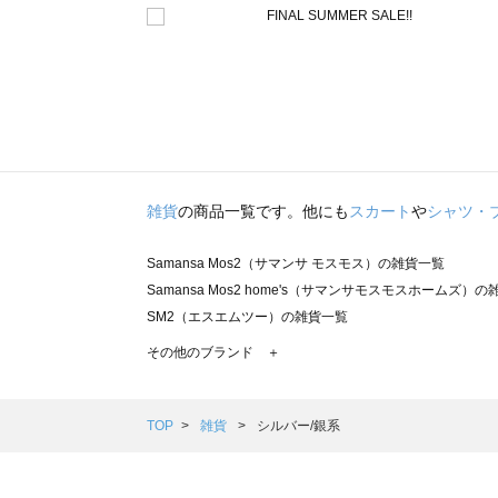
雑貨
の商品一覧です。他にも
スカート
や
シャツ・
Samansa Mos2（サマンサ モスモス）の雑貨一覧
Samansa Mos2 home's（サマンサモスモスホームズ）
SM2（エスエムツー）の雑貨一覧
TSUHARU by Samansa Mos2（ツハルバイサマンサ
その他のブランド ＋
sm2rhythm（サマンサモスモス リズム）の雑貨一覧
Samansa Mos2 blue（サマンサモスモス ブルー）の雑貨
Samansa Mos2 Lagom（サマンサモスモス ラーゴム）
TOP
雑貨
シルバー/銀系
ehka sopo（エヘカソポ）の雑貨一覧
sō4ū（ソウフォーユー）の雑貨一覧