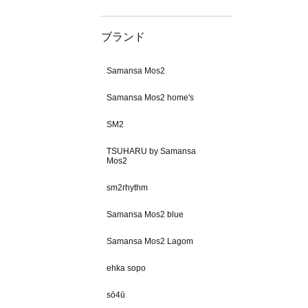
ブランド
Samansa Mos2
Samansa Mos2 home's
SM2
TSUHARU by Samansa
Mos2
sm2rhythm
Samansa Mos2 blue
Samansa Mos2 Lagom
ehka sopo
sō4ū