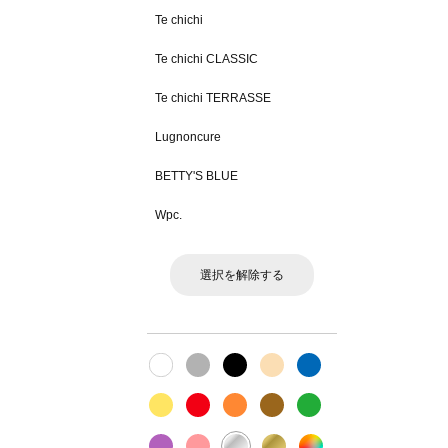
Te chichi
Te chichi CLASSIC
Te chichi TERRASSE
Lugnoncure
BETTY'S BLUE
Wpc.
選択を解除する