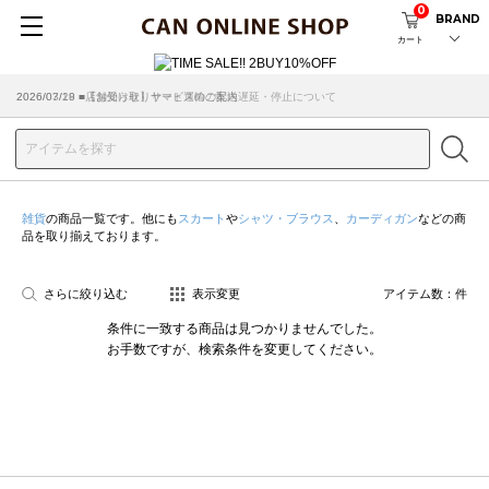
0
BRAND
カート
2026/07/29 ■【お知らせ】ヤマト運輸の配送遅延・停止について
2026/03/18 ■店舗受け取りサービスのご案内
雑貨
の商品一覧です。他にも
スカート
や
シャツ・ブラウス
、
カーディガン
などの商
品を取り揃えております。
さらに絞り込む
表示変更
アイテム数：
件
条件に一致する商品は見つかりませんでした。
お手数ですが、検索条件を変更してください。