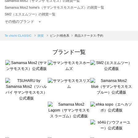
Samansa Mos2（サマンサ モスモス）の雑貨一覧
Samansa Mos2 home's（サマンサモスモスホームズ）の雑貨一覧
SM2（エスエムツー）の雑貨一覧
TSUHARU by Samansa Mos2（ツハルバイサマンサモスモス）の雑貨一覧
その他のブランド ＋
sm2rhythm（サマンサモスモス リズム）の雑貨一覧
Samansa Mos2 blue（サマンサモスモス ブルー）の雑貨一覧
Te chichi CLASSIC
雑貨
ピンク/桃色系
商品ステータス:予約
Samansa Mos2 Lagom（サマンサモスモス ラーゴム）の雑貨一覧
ehka sopo（エヘカソポ）の雑貨一覧
ブランド一覧
sō4ū（ソウフォーユー）の雑貨一覧
Te chichi（テチチ）の雑貨一覧
Te chichi CLASSIC（テチチ クラシック）の雑貨一覧
Te chichi TERRASSE（テチチ テラス）の雑貨一覧
Lugnoncure（ルノンキュール）の雑貨一覧
BETTY'S BLUE（べティーズブルー）の雑貨一覧
Wpc.（ワールドパーティー）の雑貨一覧