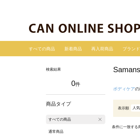
すべての商品
新着商品
再入荷商品
ブランド
Sama
検索結果
0
件
ボディケア
の
商品タイプ
人気
表示順
すべての商品
条件に一致する
通常商品