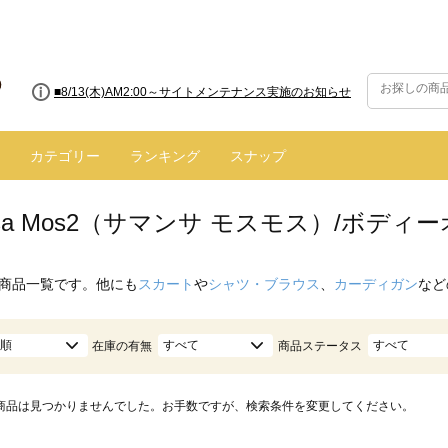
■8/13(木)AM2:00～サイトメンテナンス実施のお知らせ
カテゴリー
ランキング
スナップ
nsa Mos2（サマンサ モスモス）/ボデ
商品一覧です。他にも
スカート
や
シャツ・ブラウス
、
カーディガン
など
順
すべて
すべて
在庫の有無
商品ステータス
商品は見つかりませんでした。お手数ですが、検索条件を変更してください。