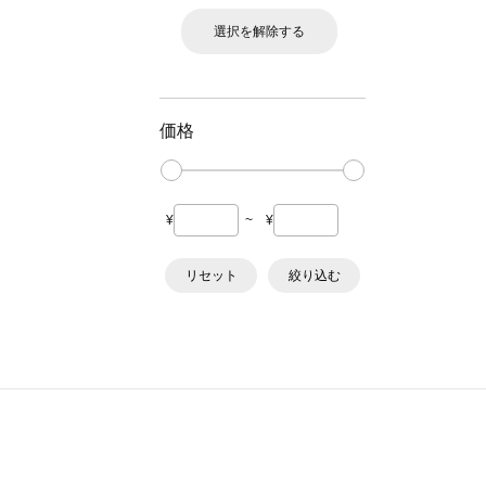
選択を解除する
価格
¥
~
¥
リセット
絞り込む