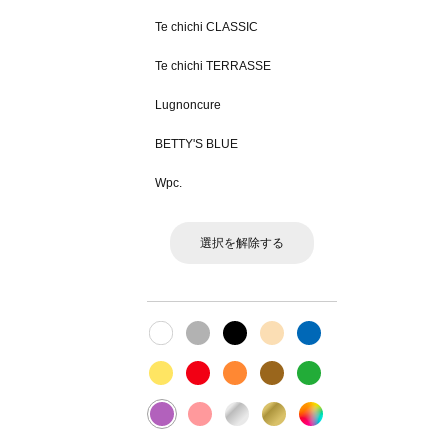
Te chichi CLASSIC
Te chichi TERRASSE
Lugnoncure
BETTY'S BLUE
Wpc.
選択を解除する