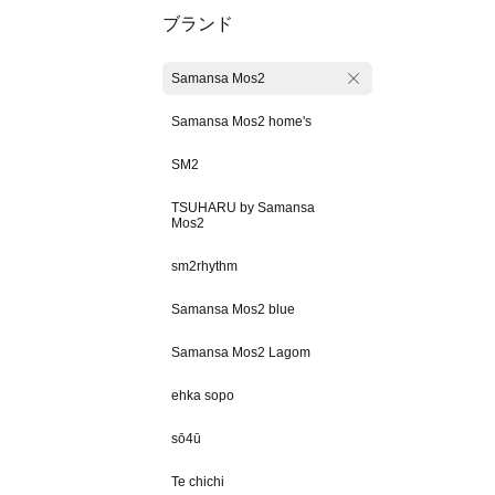
ブランド
Samansa Mos2
Samansa Mos2 home's
SM2
TSUHARU by Samansa
Mos2
sm2rhythm
Samansa Mos2 blue
Samansa Mos2 Lagom
ehka sopo
sō4ū
Te chichi