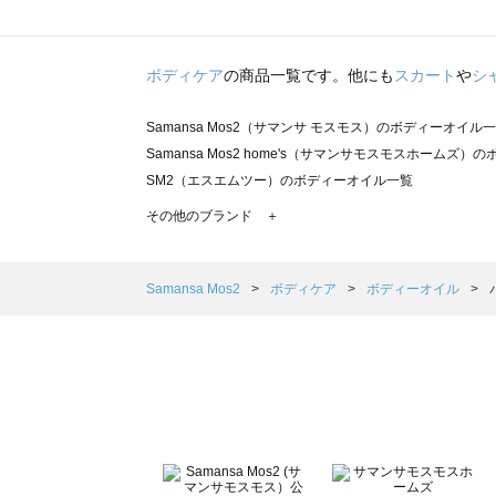
ボディケア
の商品一覧です。他にも
スカート
や
シ
Samansa Mos2（サマンサ モスモス）のボディーオイル
Samansa Mos2 home's（サマンサモスモスホームズ
SM2（エスエムツー）のボディーオイル一覧
TSUHARU by Samansa Mos2（ツハルバイサマン
その他のブランド ＋
sm2rhythm（サマンサモスモス リズム）のボディーオイ
Samansa Mos2 blue（サマンサモスモス ブルー）のボ
Samansa Mos2 Lagom（サマンサモスモス ラーゴム
Samansa Mos2
ボディケア
ボディーオイル
ehka sopo（エヘカソポ）のボディーオイル一覧
sō4ū（ソウフォーユー）のボディーオイル一覧
Te chichi（テチチ）のボディーオイル一覧
Te chichi CLASSIC（テチチ クラシック）のボディーオ
Te chichi TERRASSE（テチチ テラス）のボディーオイ
Lugnoncure（ルノンキュール）のボディーオイル一覧
BETTY'S BLUE（べティーズブルー）のボディーオイル一