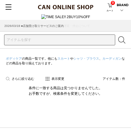
0
BRAND
カート
2026/07/29 ■【お知らせ】ヤマト運輸の配送遅延・停止について
2026/03/18 ■店舗受け取りサービスのご案内
ボディケア
の商品一覧です。他にも
スカート
や
シャツ・ブラウス
、
カーディガン
な
どの商品を取り揃えております。
さらに絞り込む
表示変更
アイテム数：
件
条件に一致する商品は見つかりませんでした。
お手数ですが、検索条件を変更してください。