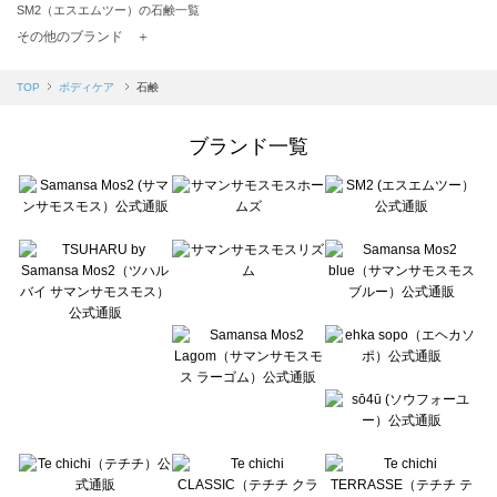
SM2（エスエムツー）の石鹸一覧
TSUHARU by Samansa Mos2（ツハルバイサマンサモスモス）の石鹸一覧
その他のブランド ＋
sm2rhythm（サマンサモスモス リズム）の石鹸一覧
Samansa Mos2 blue（サマンサモスモス ブルー）の石鹸一覧
TOP
ボディケア
石鹸
Samansa Mos2 Lagom（サマンサモスモス ラーゴム）の石鹸一覧
ehka sopo（エヘカソポ）の石鹸一覧
ブランド一覧
sō4ū（ソウフォーユー）の石鹸一覧
Te chichi（テチチ）の石鹸一覧
Te chichi CLASSIC（テチチ クラシック）の石鹸一覧
Te chichi TERRASSE（テチチ テラス）の石鹸一覧
Lugnoncure（ルノンキュール）の石鹸一覧
BETTY'S BLUE（べティーズブルー）の石鹸一覧
Wpc.（ワールドパーティー）の石鹸一覧