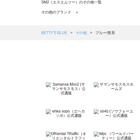
SM2（エスエムツー）のその他一覧
TSUHARU by Samansa Mos2（ツハルバイサマンサ
その他のブランド ＋
sm2rhythm（サマンサモスモス リズム）のその他一覧
Samansa Mos2 blue（サマンサモスモス ブルー）のその
Samansa Mos2 Lagom（サマンサモスモス ラーゴム）
BETTY'S BLUE
その他
ブルー/青系
ehka sopo（エヘカソポ）のその他一覧
sō4ū（ソウフォーユー）のその他一覧
Te chichi（テチチ）のその他一覧
Te chichi CLASSIC（テチチ クラシック）のその他一覧
Te chichi TERRASSE（テチチ テラス）のその他一覧
Lugnoncure（ルノンキュール）のその他一覧
BETTY'S BLUE（べティーズブルー）のその他一覧
Wpc.（ワールドパーティー）のその他一覧