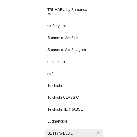
TSUHARU by Samansa
Mos2
sm2rhythm
Samansa Mos2 blue
Samansa Mos2 Lagom
ehka sopo
sō4ū
Te chichi
Te chichi CLASSIC
Te chichi TERRASSE
Lugnoncure
BETTY'S BLUE