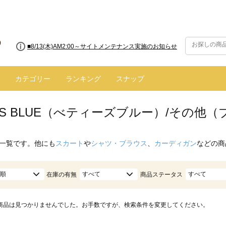
■8/13(木)AM2:00～サイトメンテナンス実施のお知らせ
カテゴリー
ランキング
スナップ
Y'S BLUE（べティーズブルー）/その他（
一覧です。他にも
スカート
や
シャツ・ブラウス
、
カーディガン
などの商
順
すべて
すべて
在庫の有無
商品ステータス
商品は見つかりませんでした。お手数ですが、検索条件を変更してください。