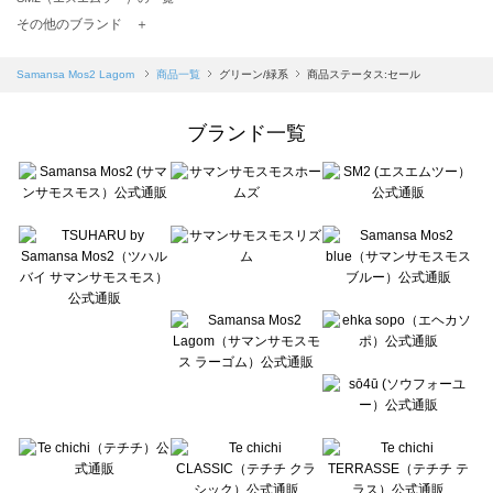
TSUHARU by Samansa Mos2（ツハルバイサマンサモスモス）の一覧
その他のブランド ＋
sm2rhythm（サマンサモスモス リズム）の一覧
Samansa Mos2 blue（サマンサモスモス ブルー）の一覧
Samansa Mos2 Lagom
商品一覧
グリーン/緑系
商品ステータス:セール
Samansa Mos2 Lagom（サマンサモスモス ラーゴム）の一覧
ehka sopo（エヘカソポ）の一覧
ブランド一覧
sō4ū（ソウフォーユー）の一覧
Te chichi（テチチ）の一覧
Te chichi CLASSIC（テチチ クラシック）の一覧
Te chichi TERRASSE（テチチ テラス）の一覧
Lugnoncure（ルノンキュール）の一覧
BETTY'S BLUE（べティーズブルー）の一覧
Wpc.（ワールドパーティー）の一覧