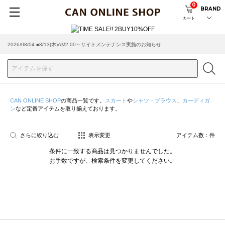
0
BRAND
カート
2026/08/04 ■8/13(木)AM2:00～サイトメンテナンス実施のお知らせ
2026/07/29 ■【お知らせ】ヤマト運輸の配送遅延・停止について
CAN ONLINE SHOP
の商品一覧です。
スカート
や
シャツ・ブラウス
、
カーディガ
ン
など定番アイテムを取り揃えております。
さらに絞り込む
表示変更
アイテム数：
件
条件に一致する商品は見つかりませんでした。
お手数ですが、検索条件を変更してください。