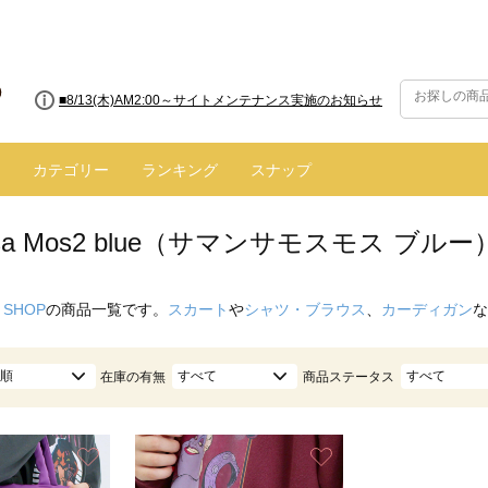
■8/13(木)AM2:00～サイトメンテナンス実施のお知らせ
カテゴリー
ランキング
スナップ
nsa Mos2 blue（サマンサモスモス ブル
 SHOP
の商品一覧です。
スカート
や
シャツ・ブラウス
、
カーディガン
な
順
すべて
すべて
在庫の有無
商品ステータス
お気に入り
お気に入り