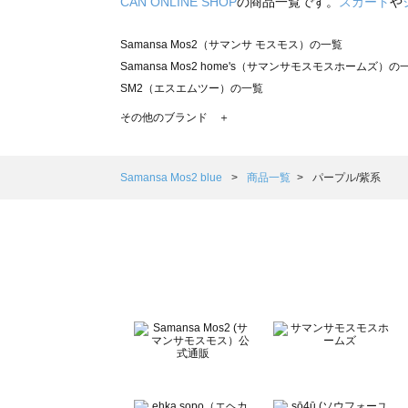
CAN ONLINE SHOP
の商品一覧です。
スカート
や
Samansa Mos2（サマンサ モスモス）の一覧
Samansa Mos2 home's（サマンサモスモスホームズ）の
SM2（エスエムツー）の一覧
TSUHARU by Samansa Mos2（ツハルバイサマンサモ
その他のブランド ＋
sm2rhythm（サマンサモスモス リズム）の一覧
Samansa Mos2 blue（サマンサモスモス ブルー）の一覧
Samansa Mos2 Lagom（サマンサモスモス ラーゴム）の
Samansa Mos2 blue
商品一覧
パープル/紫系
ehka sopo（エヘカソポ）の一覧
sō4ū（ソウフォーユー）の一覧
Te chichi（テチチ）の一覧
Te chichi CLASSIC（テチチ クラシック）の一覧
Te chichi TERRASSE（テチチ テラス）の一覧
Lugnoncure（ルノンキュール）の一覧
BETTY'S BLUE（べティーズブルー）の一覧
Wpc.（ワールドパーティー）の一覧