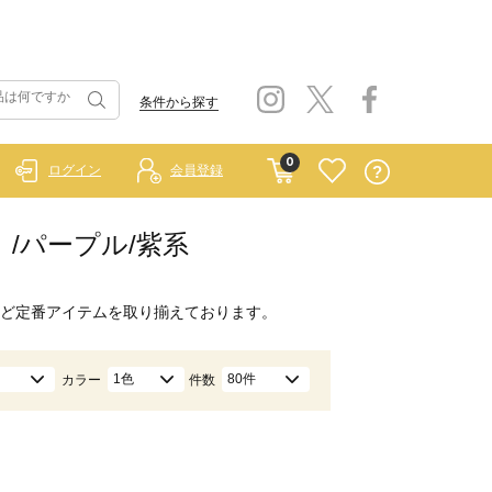
条件から探す
0
ログイン
会員登録
ー）/パープル/紫系
ど定番アイテムを取り揃えております。
1色
80件
カラー
件数