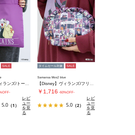
SALE
タイムセール対象
SALE
e
Samansa Mos2 blue
【Disney】ヴィランズ/トートバッグ
【Disney】ヴィランズ/フリルポーチ
￥1,716
0%OFF-
-60%OFF-
レビ
レビ
ュー
ュー
5.0
5.0
（1）
（2）
を見
を見
る
る