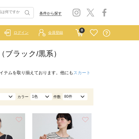
条件から探す
0
ログイン
会員登録
ス（ブラック/黒系）
イテムを取り揃えております。他にも
スカート
1色
80件
カラー
件数
お気に入り
お気に入り