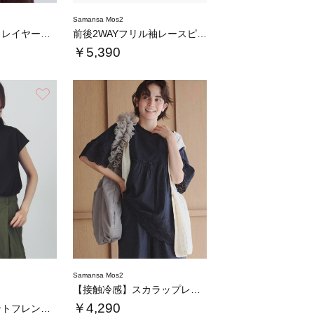
Samansa Mos2
【USAコットン】レイヤード風ノースリ
前後2WAYフリル袖レースピンタックノースリ…
￥5,390
お気に入り
お気に入り
Samansa Mos2
【接触冷感】スカラップレース切替カットソー
￥4,290
フロッキープリントフレンチスリーブTシャツ