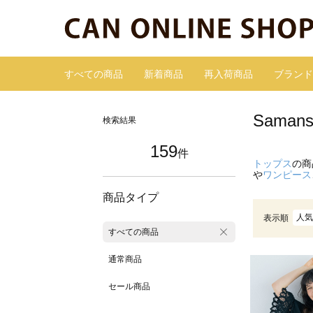
すべての商品
新着商品
再入荷商品
ブランド
Sama
検索結果
159
件
トップス
の商
や
ワンピース
商品タイプ
人気
表示順
すべての商品
通常商品
セール商品