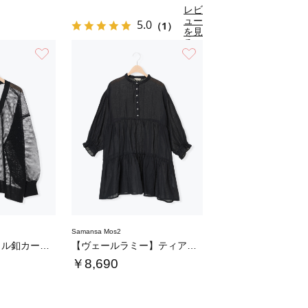
レビ
ュー
5.0
（1）
を見
る
お気に入り
お気に入り
Samansa Mos2
メッシュ編みメタル釦カーディガン
【ヴェールラミー】ティアードチュニック
￥8,690