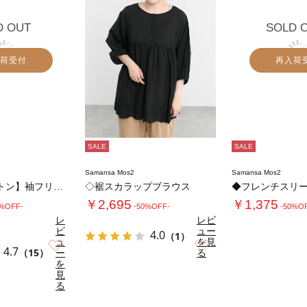
D OUT
SOLD 
荷受付
再入荷
SALE
SALE
Samansa Mos2
Samansa Mos2
【クールコットン】袖フリルTブラウス
◇裾スカラップブラウス
◆フレンチスリー
￥2,695
￥1,375
0%OFF-
-50%OFF-
-50%O
レ
レビ
ビ
ュー
4.0
（1）
ュ
を見
お気に入り
お気に入り
4.7
（15）
ー
る
を
見
る