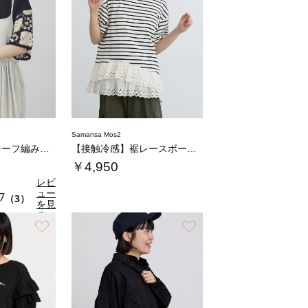
Samansa Mos2
【接触冷感】モチーフ編みコンビカットソー
【接触冷感】裾レースボーダーTシャツ
￥4,950
レビ
ュー
7
（3）
を見
る
お気に入り
お気に入り