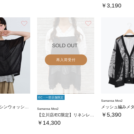
￥3,190
お気に入り
お気に入り
SOLD OUT
再入荷受付
EC・一部店舗限定
Samansa Mos2
【接触冷感/マシンウォッシャブル】インナーセ…
Samansa Mos2
￥5,390
【立川店/EC限定】リネンレースミルフィーユ…
￥14,300