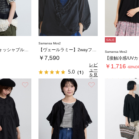
SALE
Samansa Mos2
◇【マシンウォッシャブル】ペプラムニットビス…
【ヴェールラミー】2wayフリルブラウス
Samansa Mos2
￥7,590
レビ
￥1,716
-60%O
ュー
5.0
（1）
を見
る
5.
お気に入り
お気に入り