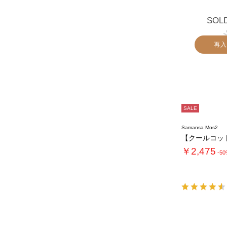
SOL
再入
SALE
Samansa Mos2
￥2,475
-5