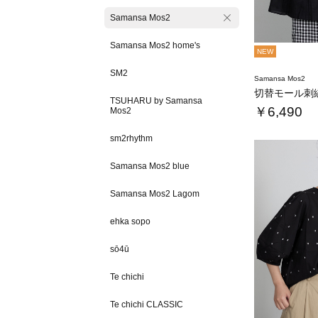
Samansa Mos2
Samansa Mos2 home's
NEW
SM2
Samansa Mos2
TSUHARU by Samansa
￥6,490
Mos2
sm2rhythm
Samansa Mos2 blue
Samansa Mos2 Lagom
ehka sopo
sō4ū
Te chichi
Te chichi CLASSIC