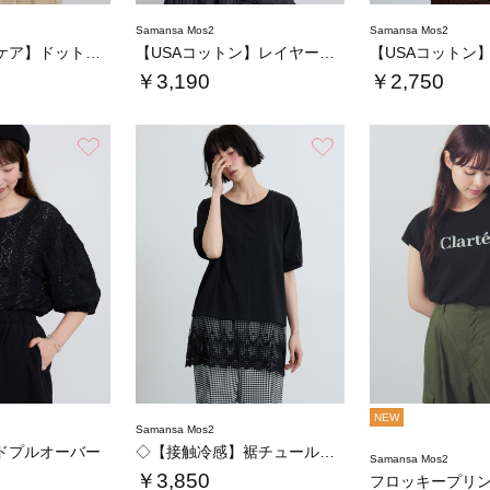
Samansa Mos2
Samansa Mos2
◇【イージーケア】ドットラメ刺繍ブラウス
【USAコットン】レイヤード風Tシャツ
￥3,190
￥2,750
お気に入り
お気に入り
NEW
Samansa Mos2
ドプルオーバー
◇【接触冷感】裾チュールチュニックTシャツ
Samansa Mos2
￥3,850