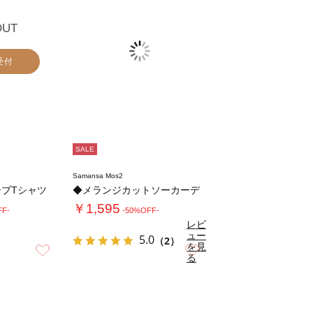
OUT
受付
SALE
Samansa Mos2
ブTシャツ
◆メランジカットソーカーデ
￥1,595
FF-
-50%OFF-
レビ
ュー
5.0
（2）
を見
お気に入り
お気に入り
る