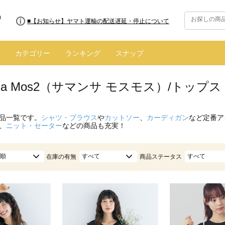
■【お知らせ】ヤマト運輸の配送遅延・停止について
カテゴリー
ランキング
スナップ
nsa Mos2（サマンサ モスモス）/トップ
品一覧です。
シャツ・ブラウス
や
カットソー
、
カーディガン
など定番ア
、
ニット・セーター
などの商品も充実！
順
すべて
すべて
在庫の有無
商品ステータス