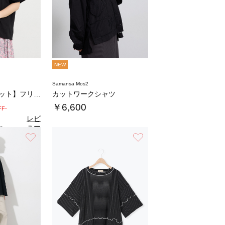
NEW
Samansa Mos2
【接触冷感/UVカット】フリル袖カットソー
カットワークシャツ
￥6,600
FF-
レビ
ュー
0
（1）
を見
お気に入り
お気に入り
る