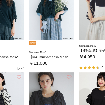
NEW
Samansa Mos2
Samansa Mos2
￥4,950
【kazumi×Samansa Mos2】バ…
【kazumi×Samansa Mos2】レ…
￥11,000
4.
レビ
ュー
5.0
（1）
を見
お気に入り
お気に入り
る