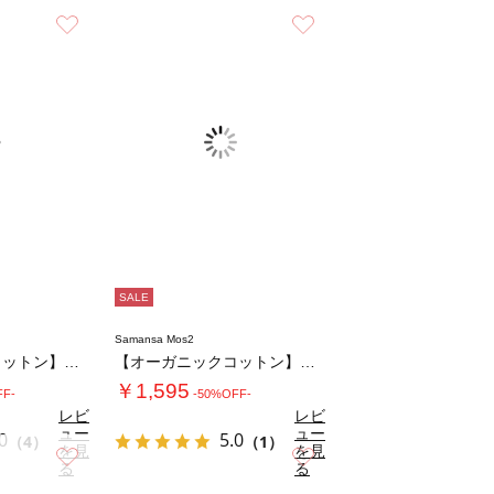
お気に入り
お気に入り
SALE
Samansa Mos2
【オーガニックコットン】ドット柄Tシャツ
【オーガニックコットン】ロゴプリントTシャツ…
￥1,595
FF-
-50%OFF-
レビ
レビ
ュー
ュー
0
5.0
（4）
（1）
を見
を見
お気に入り
お気に入り
る
る