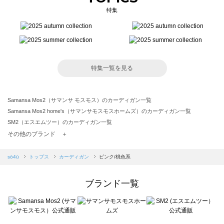
特集
特集一覧を見る
Samansa Mos2（サマンサ モスモス）のカーディガン一覧
Samansa Mos2 home's（サマンサモスモスホームズ）のカーディガン一覧
SM2（エスエムツー）のカーディガン一覧
TSUHARU by Samansa Mos2（ツハルバイサマンサモスモス）のカーディガン一覧
その他のブランド ＋
sm2rhythm（サマンサモスモス リズム）のカーディガン一覧
Samansa Mos2 blue（サマンサモスモス ブルー）のカーディガン一覧
sō4ū
トップス
カーディガン
ピンク/桃色系
Samansa Mos2 Lagom（サマンサモスモス ラーゴム）のカーディガン一覧
ehka sopo（エヘカソポ）のカーディガン一覧
ブランド一覧
sō4ū（ソウフォーユー）のカーディガン一覧
Te chichi（テチチ）のカーディガン一覧
Te chichi CLASSIC（テチチ クラシック）のカーディガン一覧
Te chichi TERRASSE（テチチ テラス）のカーディガン一覧