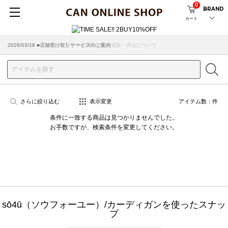
0
BRAND
カート
2026/07/29 ■【お知らせ】ヤマト運輸の配送遅延・停止について
2026/03/18 ■店舗受け取りサービスのご案内
さらに絞り込む
表示変更
アイテム数：
件
条件に一致する商品は見つかりませんでした。
お手数ですが、検索条件を変更してください。
sō4ū（ソウフォーユー）/カーディガンを使ったスナッ
プ