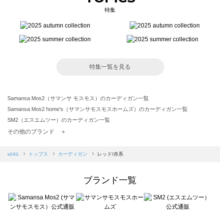
特集
特集一覧を見る
Samansa Mos2（サマンサ モスモス）のカーディガン一覧
Samansa Mos2 home's（サマンサモスモスホームズ）のカーディガン一覧
SM2（エスエムツー）のカーディガン一覧
TSUHARU by Samansa Mos2（ツハルバイサマンサモスモス）のカーディガン一覧
その他のブランド ＋
sm2rhythm（サマンサモスモス リズム）のカーディガン一覧
Samansa Mos2 blue（サマンサモスモス ブルー）のカーディガン一覧
sō4ū
トップス
カーディガン
レッド/赤系
Samansa Mos2 Lagom（サマンサモスモス ラーゴム）のカーディガン一覧
ehka sopo（エヘカソポ）のカーディガン一覧
ブランド一覧
sō4ū（ソウフォーユー）のカーディガン一覧
Te chichi（テチチ）のカーディガン一覧
Te chichi CLASSIC（テチチ クラシック）のカーディガン一覧
Te chichi TERRASSE（テチチ テラス）のカーディガン一覧