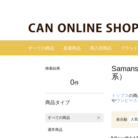
すべての商品
新着商品
再入荷商品
ブランド
Sama
検索結果
系）
0
件
トップス
の商
や
ワンピース
商品タイプ
すべての商品
人気
表示順
通常商品