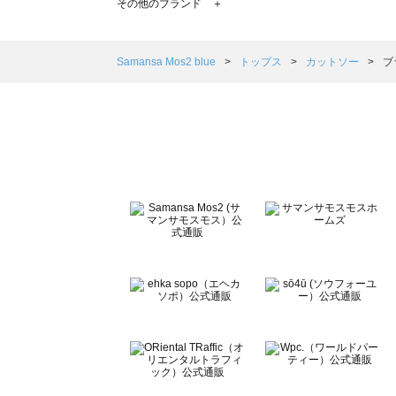
その他のブランド ＋
sm2rhythm（サマンサモスモス リズム）のカットソー一覧
Samansa Mos2 blue（サマンサモスモス ブルー）のカ
Samansa Mos2 Lagom（サマンサモスモス ラーゴム
Samansa Mos2 blue
トップス
カットソー
ブ
ehka sopo（エヘカソポ）のカットソー一覧
sō4ū（ソウフォーユー）のカットソー一覧
Te chichi（テチチ）のカットソー一覧
Te chichi CLASSIC（テチチ クラシック）のカットソー一
Te chichi TERRASSE（テチチ テラス）のカットソー一覧
Lugnoncure（ルノンキュール）のカットソー一覧
BETTY'S BLUE（べティーズブルー）のカットソー一覧
Wpc.（ワールドパーティー）のカットソー一覧