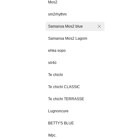
Mos2
sm2rhythm
Samansa Mos2 blue
Samansa Mos2 Lagom
ehka sopo
sō4ū
Te chichi
Te chichi CLASSIC
Te chichi TERRASSE
Lugnoncure
BETTY'S BLUE
Wpc.