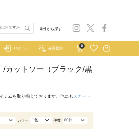
条件から探す
0
ログイン
会員登録
ルー）/カットソー（ブラック/黒
イテムを取り揃えております。他にも
スカート
1色
80件
カラー
件数