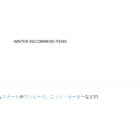
も
スカート
や
ワンピース
、
ニット・セーター
などの