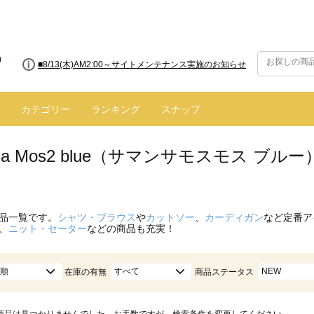
■8/13(木)AM2:00～サイトメンテナンス実施のお知らせ
カテゴリー
ランキング
スナップ
nsa Mos2 blue（サマンサモスモス ブ
品一覧です。
シャツ・ブラウス
や
カットソー
、
カーディガン
など定番ア
、
ニット・セーター
などの商品も充実！
順
すべて
NEW
在庫の有無
商品ステータス