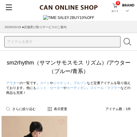
0
BRAND
カート
2026/03/18 ■店舗受け取りサービスのご案内
sm2rhythm（サマンサモスモス リズム）/アウター
（ブルー/青系）
アウター
の一覧です。
コート
や
ジャケット
、
ブルゾン
など定番アイテムを取り揃え
ております。他にも
ニット・セーター
や
カーディガン
、
ストール・マフラー
などの
商品も充実！
さらに絞り込む
表示変更
アイテム数：
1
件
お気に入り