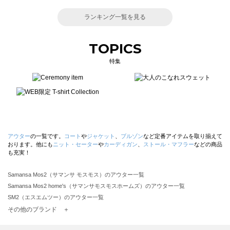
ランキング一覧を見る
TOPICS
特集
アウター
の一覧です。
コート
や
ジャケット
、
ブルゾン
など定番アイテムを取り揃えて
おります。他にも
ニット・セーター
や
カーディガン
、
ストール・マフラー
などの商品
も充実！
Samansa Mos2（サマンサ モスモス）のアウター一覧
Samansa Mos2 home's（サマンサモスモスホームズ）のアウター一覧
SM2（エスエムツー）のアウター一覧
TSUHARU by Samansa Mos2（ツハルバイサマンサモスモス）のアウター一覧
その他のブランド ＋
sm2rhythm（サマンサモスモス リズム）のアウター一覧