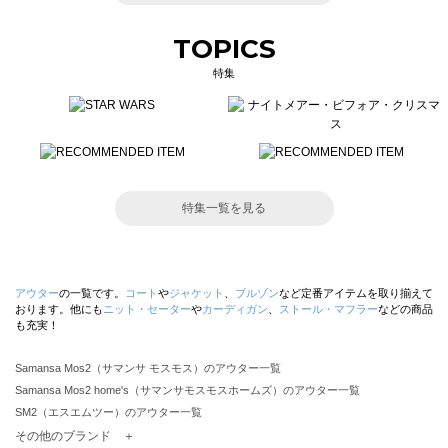
TOPICS
特集
特集一覧を見る
アウター
の一覧です。
コート
や
ジャケット
、
ブルゾン
など定番アイテムを取り揃えて
おります。他にも
ニット・セーター
や
カーディガン
、
ストール・マフラー
などの商品
も充実！
Samansa Mos2（サマンサ モスモス）のアウター一覧
Samansa Mos2 home's（サマンサモスモスホームズ）のアウター一覧
SM2（エスエムツー）のアウター一覧
TSUHARU by Samansa Mos2（ツハルバイサマンサモスモス）のアウター一覧
その他のブランド ＋