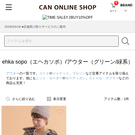
0
BRAND
カート
2026/03/18 ■店舗受け取りサービスのご案内
ehka sopo（エヘカソポ）/アウター（グリーン/緑系）
アウター
の一覧です。
コート
や
ジャケット
、
ブルゾン
など定番アイテムを取り揃え
ております。他にも
ニット・セーター
や
カーディガン
、
ストール・マフラー
などの
商品も充実！
さらに絞り込む
表示変更
アイテム数：
1
件
お気に入り