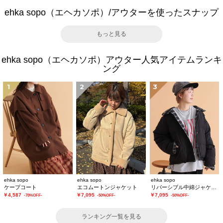
ehka sopo（エヘカソポ）/アウターを使ったスナップ
もっと見る
ehka sopo（エヘカソポ）アウター人気アイテムランキ
ング
1
2
3
ehka sopo
ehka sopo
ehka sopo
ケープコート
エコムートンジャケット
リバーシブル中綿ジャケット
￥4,587
￥7,095
￥7,095
-70%OFF-
-50%OFF-
-50%OFF-
ランキング一覧を見る