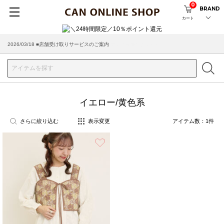
0
BRAND
カート
2026/08/04 ■8/13(木)AM2:00～サイトメンテナンス実施のお知らせ
2026/03/18 ■店舗受け取りサービスのご案内
イエロー/黄色系
さらに絞り込む
表示変更
アイテム数：
1
件
お気に入り