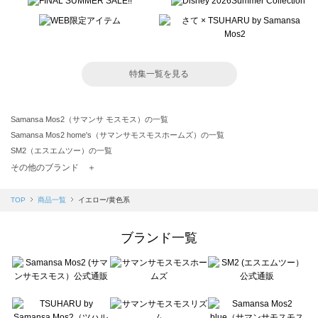
特集一覧を見る
Samansa Mos2（サマンサ モスモス）の一覧
Samansa Mos2 home's（サマンサモスモスホームズ）の一覧
SM2（エスエムツー）の一覧
TSUHARU by Samansa Mos2（ツハルバイサマンサモスモス）の一覧
その他のブランド ＋
sm2rhythm（サマンサモスモス リズム）の一覧
Samansa Mos2 blue（サマンサモスモス ブルー）の一覧
TOP
商品一覧
イエロー/黄色系
Samansa Mos2 Lagom（サマンサモスモス ラーゴム）の一覧
ehka sopo（エヘカソポ）の一覧
ブランド一覧
sō4ū（ソウフォーユー）の一覧
Te chichi（テチチ）の一覧
Te chichi CLASSIC（テチチ クラシック）の一覧
Te chichi TERRASSE（テチチ テラス）の一覧
Lugnoncure（ルノンキュール）の一覧