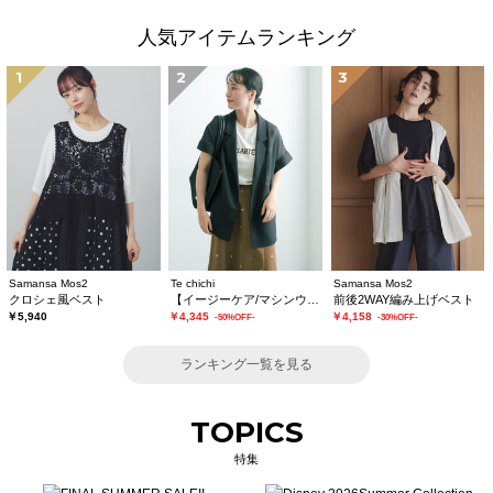
人気アイテムランキング
1
2
3
Samansa Mos2
Te chichi
Samansa Mos2
クロシェ風ベスト
【イージーケア/マシンウォッシャブル】メッシュフレンチスリーブジャケット
前後2WAY編み上げベスト
￥5,940
￥4,345
￥4,158
-50%OFF-
-30%OFF-
ランキング一覧を見る
TOPICS
特集