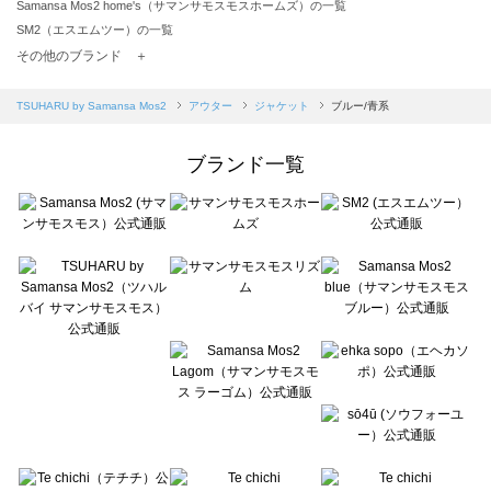
Samansa Mos2 home's（サマンサモスモスホームズ）の一覧
SM2（エスエムツー）の一覧
TSUHARU by Samansa Mos2（ツハルバイサマンサモスモス）の一覧
その他のブランド ＋
sm2rhythm（サマンサモスモス リズム）の一覧
Samansa Mos2 blue（サマンサモスモス ブルー）の一覧
TSUHARU by Samansa Mos2
アウター
ジャケット
ブルー/青系
Samansa Mos2 Lagom（サマンサモスモス ラーゴム）の一覧
ehka sopo（エヘカソポ）の一覧
ブランド一覧
sō4ū（ソウフォーユー）の一覧
Te chichi（テチチ）の一覧
Te chichi CLASSIC（テチチ クラシック）の一覧
Te chichi TERRASSE（テチチ テラス）の一覧
Lugnoncure（ルノンキュール）の一覧
BETTY'S BLUE（べティーズブルー）の一覧
Wpc.（ワールドパーティー）の一覧