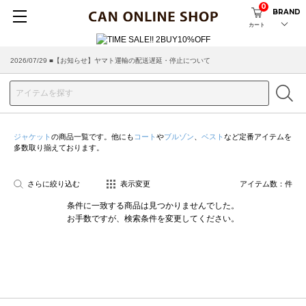
0
BRAND
カート
2026/07/29 ■【お知らせ】ヤマト運輸の配送遅延・停止について
ジャケット
の商品一覧です。他にも
コート
や
ブルゾン
、
ベスト
など定番アイテムを
多数取り揃えております。
さらに絞り込む
表示変更
アイテム数：
件
条件に一致する商品は見つかりませんでした。
お手数ですが、検索条件を変更してください。