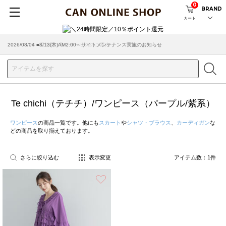
0
BRAND
カート
2026/08/04 ■8/13(木)AM2:00～サイトメンテナンス実施のお知らせ
2026/03/18 ■店舗受け取りサービスのご案内
Te chichi（テチチ）/ワンピース（パープル/紫系）
ワンピース
の商品一覧です。他にも
スカート
や
シャツ・ブラウス
、
カーディガン
な
どの商品を取り揃えております。
さらに絞り込む
表示変更
アイテム数：
1
件
お気に入り