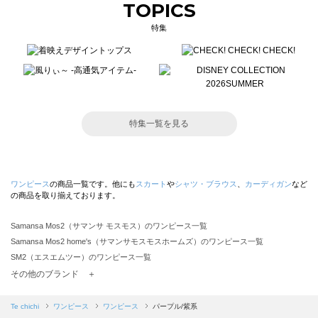
TOPICS
特集
特集一覧を見る
ワンピース
の商品一覧です。他にも
スカート
や
シャツ・ブラウス
、
カーディガン
など
の商品を取り揃えております。
Samansa Mos2（サマンサ モスモス）のワンピース一覧
Samansa Mos2 home's（サマンサモスモスホームズ）のワンピース一覧
SM2（エスエムツー）のワンピース一覧
TSUHARU by Samansa Mos2（ツハルバイサマンサモスモス）のワンピース一覧
その他のブランド ＋
sm2rhythm（サマンサモスモス リズム）のワンピース一覧
Samansa Mos2 blue（サマンサモスモス ブルー）のワンピース一覧
Te chichi
ワンピース
ワンピース
パープル/紫系