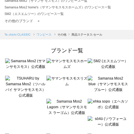
Samansa Mos2（サマンサ モスモス）のワンピース一覧
Samansa Mos2 home's（サマンサモスモスホームズ）のワンピース一覧
SM2（エスエムツー）のワンピース一覧
TSUHARU by Samansa Mos2（ツハルバイサマンサモスモス）のワンピース一覧
その他のブランド ＋
sm2rhythm（サマンサモスモス リズム）のワンピース一覧
Samansa Mos2 blue（サマンサモスモス ブルー）のワンピース一覧
Te chichi CLASSIC
ワンピース
その他
商品ステータス:セール
Samansa Mos2 Lagom（サマンサモスモス ラーゴム）のワンピース一覧
ehka sopo（エヘカソポ）のワンピース一覧
ブランド一覧
sō4ū（ソウフォーユー）のワンピース一覧
Te chichi（テチチ）のワンピース一覧
Te chichi CLASSIC（テチチ クラシック）のワンピース一覧
Te chichi TERRASSE（テチチ テラス）のワンピース一覧
Lugnoncure（ルノンキュール）のワンピース一覧
BETTY'S BLUE（べティーズブルー）のワンピース一覧
Wpc.（ワールドパーティー）のワンピース一覧