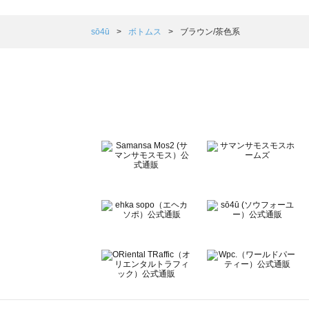
Samansa Mos2 blue（サマンサモスモス ブルー）のボ
Samansa Mos2 Lagom（サマンサモスモス ラーゴム）
sō4ū
ボトムス
ブラウン/茶色系
ehka sopo（エヘカソポ）のボトムス一覧
sō4ū（ソウフォーユー）のボトムス一覧
Te chichi（テチチ）のボトムス一覧
Te chichi CLASSIC（テチチ クラシック）のボトムス一覧
Te chichi TERRASSE（テチチ テラス）のボトムス一覧
Lugnoncure（ルノンキュール）のボトムス一覧
BETTY'S BLUE（べティーズブルー）のボトムス一覧
Wpc.（ワールドパーティー）のボトムス一覧