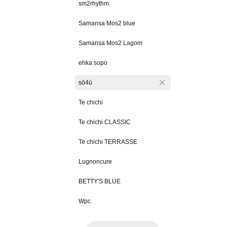
sm2rhythm
Samansa Mos2 blue
Samansa Mos2 Lagom
ehka sopo
sō4ū
Te chichi
Te chichi CLASSIC
Te chichi TERRASSE
Lugnoncure
BETTY'S BLUE
Wpc.