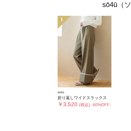
sō4ū
1
sō4ū
折り返しワイドスラックス
￥3,520
(税込)
-60%OFF-