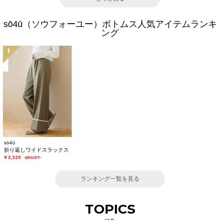
sō4ū（ソウフォーユー）ボトムス人気アイテムランキ
ング
1
sō4ū
折り返しワイドスラックス
￥3,520
-60%OFF-
ランキング一覧を見る
TOPICS