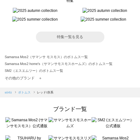
特集
特集一覧を見る
Samansa Mos2（サマンサ モスモス）のボトムス一覧
Samansa Mos2 home's（サマンサモスモスホームズ）のボトムス一覧
SM2（エスエムツー）のボトムス一覧
TSUHARU by Samansa Mos2（ツハルバイサマンサモスモス）のボトムス一覧
その他のブランド ＋
sm2rhythm（サマンサモスモス リズム）のボトムス一覧
Samansa Mos2 blue（サマンサモスモス ブルー）のボトムス一覧
sō4ū
ボトムス
レッド/赤系
Samansa Mos2 Lagom（サマンサモスモス ラーゴム）のボトムス一覧
ehka sopo（エヘカソポ）のボトムス一覧
ブランド一覧
sō4ū（ソウフォーユー）のボトムス一覧
Te chichi（テチチ）のボトムス一覧
Te chichi CLASSIC（テチチ クラシック）のボトムス一覧
Te chichi TERRASSE（テチチ テラス）のボトムス一覧
Lugnoncure（ルノンキュール）のボトムス一覧