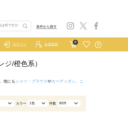
条件から探す
0
ログイン
会員登録
レンジ/橙色系）
。他にも
シャツ・ブラウス
や
カーディガン
、
ニ
1色
80件
カラー
件数