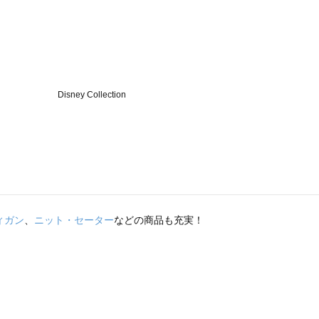
ィガン
、
ニット・セーター
などの商品も充実！