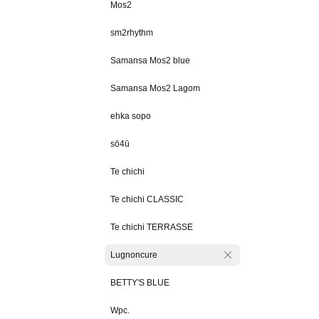
Mos2
sm2rhythm
Samansa Mos2 blue
Samansa Mos2 Lagom
ehka sopo
sō4ū
Te chichi
Te chichi CLASSIC
Te chichi TERRASSE
Lugnoncure
BETTY'S BLUE
Wpc.