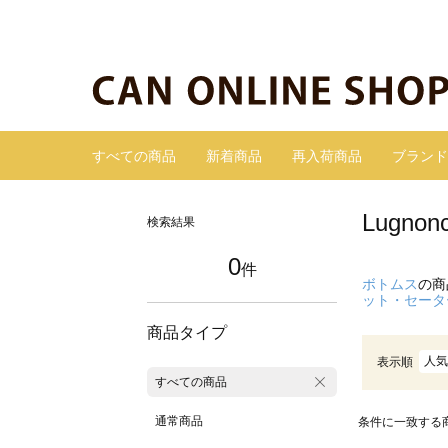
すべての商品
新着商品
再入荷商品
ブランド
Lugn
検索結果
0
件
ボトムス
の商
ット・セータ
商品タイプ
人気
表示順
すべての商品
通常商品
条件に一致する