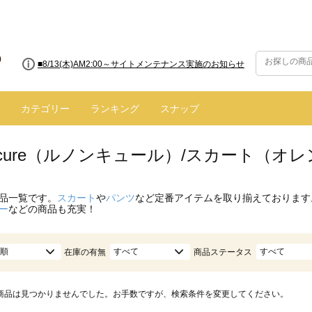
■8/13(木)AM2:00～サイトメンテナンス実施のお知らせ
カテゴリー
ランキング
スナップ
oncure（ルノンキュール）/スカート（オ
品一覧です。
スカート
や
パンツ
など定番アイテムを取り揃えております
ー
などの商品も充実！
順
すべて
すべて
在庫の有無
商品ステータス
商品は見つかりませんでした。お手数ですが、検索条件を変更してください。