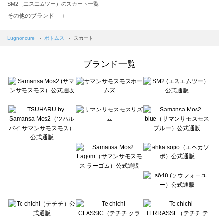
SM2（エスエムツー）のスカート一覧
TSUHARU by Samansa Mos2（ツハルバイサマンサモスモス）のスカート一覧
その他のブランド ＋
sm2rhythm（サマンサモスモス リズム）のスカート一覧
Samansa Mos2 blue（サマンサモスモス ブルー）のスカート一覧
Lugnoncure
ボトムス
スカート
Samansa Mos2 Lagom（サマンサモスモス ラーゴム）のスカート一覧
ehka sopo（エヘカソポ）のスカート一覧
ブランド一覧
sō4ū（ソウフォーユー）のスカート一覧
Te chichi（テチチ）のスカート一覧
Te chichi CLASSIC（テチチ クラシック）のスカート一覧
Te chichi TERRASSE（テチチ テラス）のスカート一覧
Lugnoncure（ルノンキュール）のスカート一覧
BETTY'S BLUE（べティーズブルー）のスカート一覧
Wpc.（ワールドパーティー）のスカート一覧