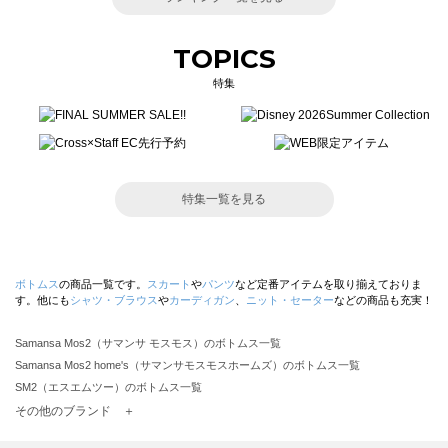
TOPICS
特集
特集一覧を見る
ボトムス
の商品一覧です。
スカート
や
パンツ
など定番アイテムを取り揃えておりま
す。他にも
シャツ・ブラウス
や
カーディガン
、
ニット・セーター
などの商品も充実！
Samansa Mos2（サマンサ モスモス）のボトムス一覧
Samansa Mos2 home's（サマンサモスモスホームズ）のボトムス一覧
SM2（エスエムツー）のボトムス一覧
TSUHARU by Samansa Mos2（ツハルバイサマンサモスモス）のボトムス一覧
その他のブランド ＋
sm2rhythm（サマンサモスモス リズム）のボトムス一覧