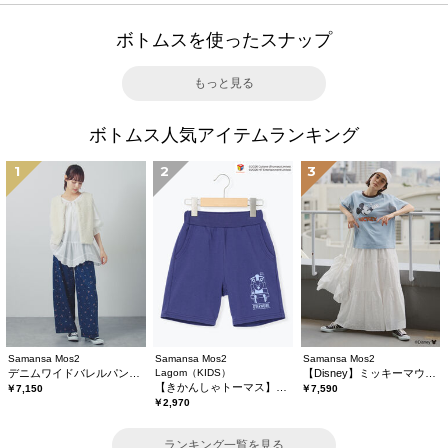
ボトムスを使ったスナップ
もっと見る
ボトムス人気アイテムランキング
1
2
3
Samansa Mos2
Samansa Mos2
Samansa Mos2
デニムワイドバレルパンツ〈WEB限定SS・XLサイズ〉
Lagom（KIDS）
【Disney】ミッキーマウス/総刺繍スカート
【きかんしゃトーマス】ミニ裏毛ハーフパンツ
￥7,150
￥7,590
￥2,970
ランキング一覧を見る