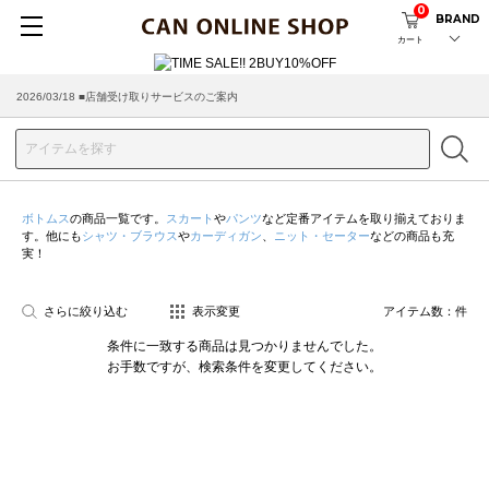
0
BRAND
カート
2026/03/18 ■店舗受け取りサービスのご案内
ボトムス
の商品一覧です。
スカート
や
パンツ
など定番アイテムを取り揃えておりま
す。他にも
シャツ・ブラウス
や
カーディガン
、
ニット・セーター
などの商品も充
実！
さらに絞り込む
表示変更
アイテム数：
件
条件に一致する商品は見つかりませんでした。
お手数ですが、検索条件を変更してください。