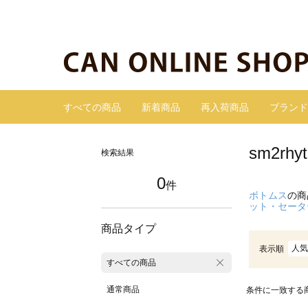
すべての商品
新着商品
再入荷商品
ブランド
sm2r
検索結果
0
件
ボトムス
の商
ット・セータ
商品タイプ
人気
表示順
すべての商品
通常商品
条件に一致する