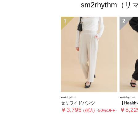
sm2rhyth
1
2
sm2rhythm
sm2rhythm
セミワイドパンツ
【Health
￥3,795
￥5,22
(税込)
-50%OFF-