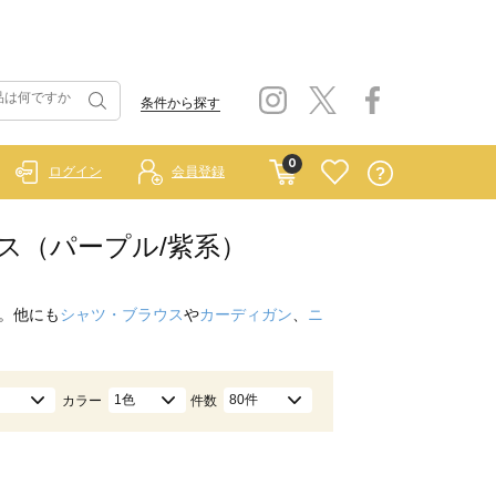
条件から探す
0
ログイン
会員登録
ムス（パープル/紫系）
。他にも
シャツ・ブラウス
や
カーディガン
、
ニ
1色
80件
カラー
件数