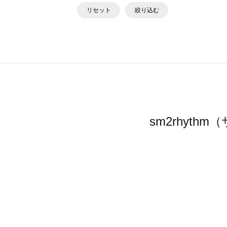
リセット
絞り込む
sm2rhyt