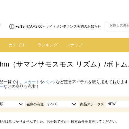
■8/13(木)AM2:00～サイトメンテナンス実施のお知らせ
カテゴリー
ランキング
スナップ
hythm（サマンサモスモス リズム）/ボト
品一覧です。
スカート
や
パンツ
など定番アイテムを取り揃えております
ー
などの商品も充実！
順
すべて
NEW
在庫の有無
商品ステータス
商品は見つかりませんでした。お手数ですが、検索条件を変更してください。