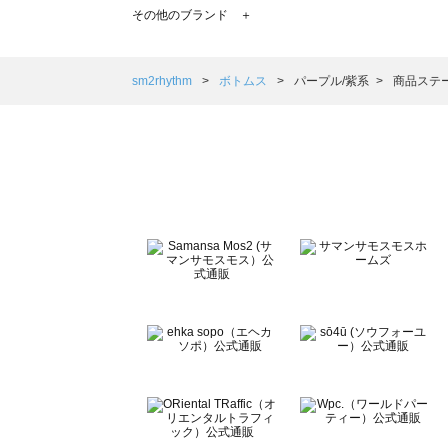
TSUHARU by Samansa Mos2（ツハルバイサマンサ
その他のブランド ＋
sm2rhythm（サマンサモスモス リズム）のボトムス一覧
Samansa Mos2 blue（サマンサモスモス ブルー）のボ
Samansa Mos2 Lagom（サマンサモスモス ラーゴム）
sm2rhythm
ボトムス
パープル/紫系
商品ステー
ehka sopo（エヘカソポ）のボトムス一覧
sō4ū（ソウフォーユー）のボトムス一覧
Te chichi（テチチ）のボトムス一覧
Te chichi CLASSIC（テチチ クラシック）のボトムス一覧
Te chichi TERRASSE（テチチ テラス）のボトムス一覧
Lugnoncure（ルノンキュール）のボトムス一覧
BETTY'S BLUE（べティーズブルー）のボトムス一覧
Wpc.（ワールドパーティー）のボトムス一覧