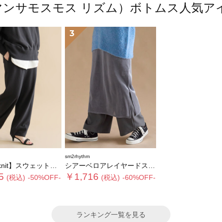
m（サマンサモスモス リズム）ボトムス人気
3
sm2rhythm
knit】スウェットパンツ
シアーベロアレイヤードスカート
5
￥1,716
(税込)
-50%OFF-
(税込)
-60%OFF-
ランキング一覧を見る