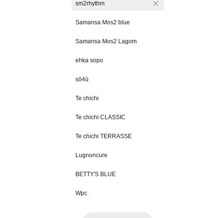
sm2rhythm
Samansa Mos2 blue
Samansa Mos2 Lagom
ehka sopo
sō4ū
Te chichi
Te chichi CLASSIC
Te chichi TERRASSE
Lugnoncure
BETTY'S BLUE
Wpc.