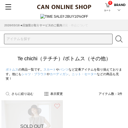
0
BRAND
カート
2026/07/29 ■【お知らせ】ヤマト運輸の配送遅延・停止について
2026/03/18 ■店舗受け取りサービスのご案内
Te chichi（テチチ）/ボトムス（その他）
ボトムス
の商品一覧です。
スカート
や
パンツ
など定番アイテムを取り揃えておりま
す。他にも
シャツ・ブラウス
や
カーディガン
、
ニット・セーター
などの商品も充
実！
さらに絞り込む
表示変更
アイテム数：
1
件
お気に入り
SOLD OUT