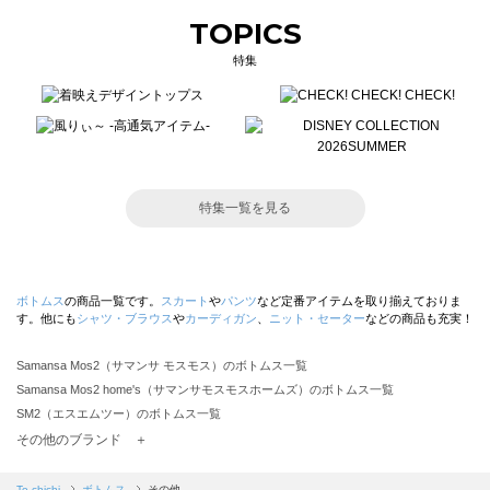
TOPICS
特集
特集一覧を見る
ボトムス
の商品一覧です。
スカート
や
パンツ
など定番アイテムを取り揃えておりま
す。他にも
シャツ・ブラウス
や
カーディガン
、
ニット・セーター
などの商品も充実！
Samansa Mos2（サマンサ モスモス）のボトムス一覧
Samansa Mos2 home's（サマンサモスモスホームズ）のボトムス一覧
SM2（エスエムツー）のボトムス一覧
TSUHARU by Samansa Mos2（ツハルバイサマンサモスモス）のボトムス一覧
その他のブランド ＋
sm2rhythm（サマンサモスモス リズム）のボトムス一覧
Samansa Mos2 blue（サマンサモスモス ブルー）のボトムス一覧
Te chichi
ボトムス
その他