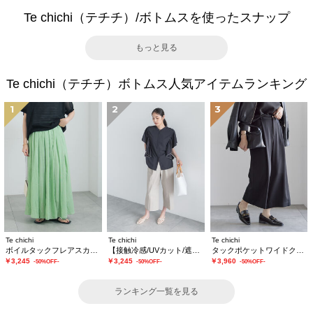
Te chichi（テチチ）/ボトムスを使ったスナップ
もっと見る
Te chichi（テチチ）ボトムス人気アイテムランキング
1
2
3
Te chichi
Te chichi
Te chichi
ボイルタックフレアスカート(セットアップ可)
【接触冷感/UVカット/遮熱】ワイドクロップトパンツ
タックポケットワイドクロップトパンツ
￥3,245
￥3,245
￥3,960
-50%OFF-
-50%OFF-
-50%OFF-
ランキング一覧を見る