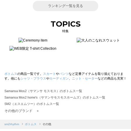
ランキング一覧を見る
TOPICS
特集
ボトムス
の商品一覧です。
スカート
や
パンツ
など定番アイテムを取り揃えておりま
す。他にも
シャツ・ブラウス
や
カーディガン
、
ニット・セーター
などの商品も充実！
Samansa Mos2（サマンサ モスモス）のボトムス一覧
Samansa Mos2 home's（サマンサモスモスホームズ）のボトムス一覧
SM2（エスエムツー）のボトムス一覧
TSUHARU by Samansa Mos2（ツハルバイサマンサモスモス）のボトムス一覧
その他のブランド ＋
sm2rhythm（サマンサモスモス リズム）のボトムス一覧
Samansa Mos2 blue（サマンサモスモス ブルー）のボトムス一覧
sm2rhythm
ボトムス
その他
Samansa Mos2 Lagom（サマンサモスモス ラーゴム）のボトムス一覧