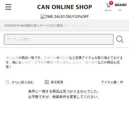
0
BRAND
カート
2026/07/29 ■【お知らせ】ヤマト運輸の配送遅延・停止について
2026/03/18 ■店舗受け取りサービスのご案内
ボトムス
の商品一覧です。
スカート
や
パンツ
など定番アイテムを取り揃えておりま
す。他にも
シャツ・ブラウス
や
カーディガン
、
ニット・セーター
などの商品も充
実！
さらに絞り込む
表示変更
アイテム数：
件
条件に一致する商品は見つかりませんでした。
お手数ですが、検索条件を変更してください。