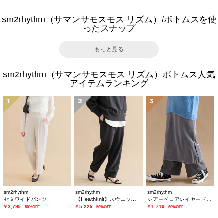
sm2rhythm（サマンサモスモス リズム）/ボトムスを使
ったスナップ
もっと見る
sm2rhythm（サマンサモスモス リズム）ボトムス人気
アイテムランキング
1
2
3
sm2rhythm
sm2rhythm
sm2rhythm
セミワイドパンツ
【Healthknit】スウェットパンツ
シアーベロアレイヤードスカート
￥3,795
￥5,225
￥1,716
-50%OFF-
-50%OFF-
-60%OFF-