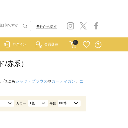
条件から探す
0
ログイン
会員登録
ド/赤系）
。他にも
シャツ・ブラウス
や
カーディガン
、
ニ
1色
80件
カラー
件数