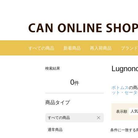
すべての商品
新着商品
再入荷商品
ブランド
Lugn
検索結果
0
件
ボトムス
の商
ット・セータ
商品タイプ
人気
表示順
すべての商品
通常商品
条件に一致する