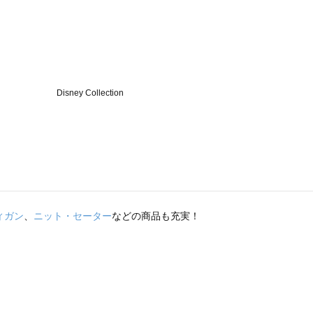
ィガン
、
ニット・セーター
などの商品も充実！