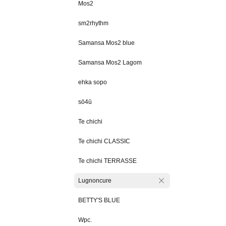
Mos2
sm2rhythm
Samansa Mos2 blue
Samansa Mos2 Lagom
ehka sopo
sō4ū
Te chichi
Te chichi CLASSIC
Te chichi TERRASSE
Lugnoncure
BETTY'S BLUE
Wpc.