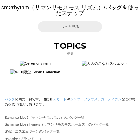
sm2rhythm（サマンサモスモス リズム）/バッグを使っ
たスナップ
もっと見る
TOPICS
特集
バッグ
の商品一覧です。他にも
スカート
や
シャツ・ブラウス
、
カーディガン
などの商
品を取り揃えております。
Samansa Mos2（サマンサ モスモス）のバッグ一覧
Samansa Mos2 home's（サマンサモスモスホームズ）のバッグ一覧
SM2（エスエムツー）のバッグ一覧
TSUHARU by Samansa Mos2（ツハルバイサマンサモスモス）のバッグ一覧
その他のブランド ＋