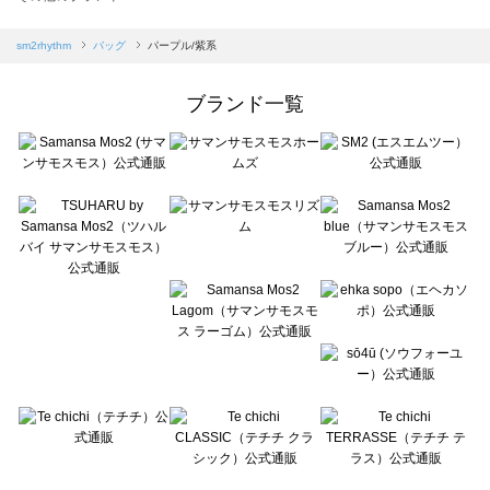
sm2rhythm（サマンサモスモス リズム）のバッグ一覧
Samansa Mos2 blue（サマンサモスモス ブルー）のバッグ一覧
sm2rhythm
バッグ
パープル/紫系
Samansa Mos2 Lagom（サマンサモスモス ラーゴム）のバッグ一覧
ehka sopo（エヘカソポ）のバッグ一覧
ブランド一覧
sō4ū（ソウフォーユー）のバッグ一覧
Te chichi（テチチ）のバッグ一覧
Te chichi CLASSIC（テチチ クラシック）のバッグ一覧
Te chichi TERRASSE（テチチ テラス）のバッグ一覧
Lugnoncure（ルノンキュール）のバッグ一覧
BETTY'S BLUE（べティーズブルー）のバッグ一覧
Wpc.（ワールドパーティー）のバッグ一覧