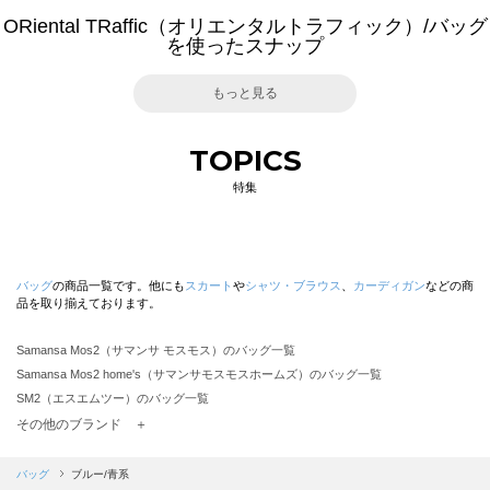
ORiental TRaffic（オリエンタルトラフィック）/バッグ
を使ったスナップ
もっと見る
TOPICS
特集
バッグ
の商品一覧です。他にも
スカート
や
シャツ・ブラウス
、
カーディガン
などの商
品を取り揃えております。
Samansa Mos2（サマンサ モスモス）のバッグ一覧
Samansa Mos2 home's（サマンサモスモスホームズ）のバッグ一覧
SM2（エスエムツー）のバッグ一覧
TSUHARU by Samansa Mos2（ツハルバイサマンサモスモス）のバッグ一覧
その他のブランド ＋
sm2rhythm（サマンサモスモス リズム）のバッグ一覧
Samansa Mos2 blue（サマンサモスモス ブルー）のバッグ一覧
バッグ
ブルー/青系