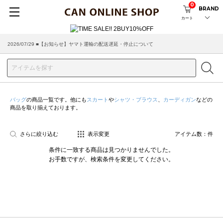
0
BRAND
カート
2026/07/29 ■【お知らせ】ヤマト運輸の配送遅延・停止について
2026/03/18 ■店舗受け取りサービスのご案内
バッグ
の商品一覧です。他にも
スカート
や
シャツ・ブラウス
、
カーディガン
などの
商品を取り揃えております。
さらに絞り込む
表示変更
アイテム数：
件
条件に一致する商品は見つかりませんでした。
お手数ですが、検索条件を変更してください。