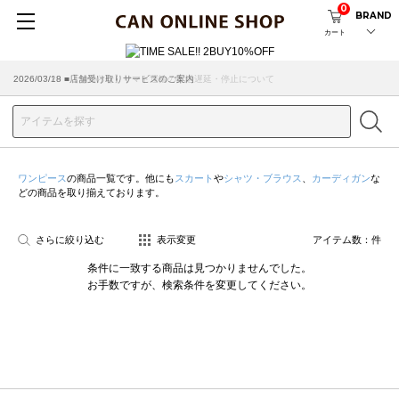
0
BRAND
カート
2026/07/29 ■【お知らせ】ヤマト運輸の配送遅延・停止について
2026/03/18 ■店舗受け取りサービスのご案内
ワンピース
の商品一覧です。他にも
スカート
や
シャツ・ブラウス
、
カーディガン
な
どの商品を取り揃えております。
さらに絞り込む
表示変更
アイテム数：
件
条件に一致する商品は見つかりませんでした。
お手数ですが、検索条件を変更してください。