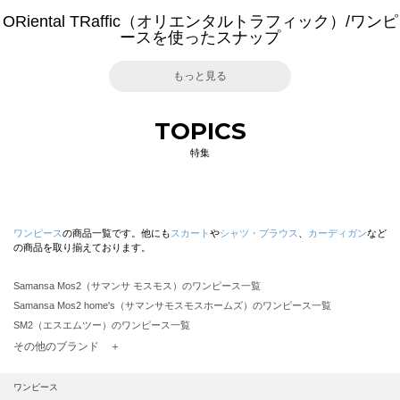
ORiental TRaffic（オリエンタルトラフィック）/ワンピ
ースを使ったスナップ
もっと見る
TOPICS
特集
ワンピース
の商品一覧です。他にも
スカート
や
シャツ・ブラウス
、
カーディガン
など
の商品を取り揃えております。
Samansa Mos2（サマンサ モスモス）のワンピース一覧
Samansa Mos2 home's（サマンサモスモスホームズ）のワンピース一覧
SM2（エスエムツー）のワンピース一覧
TSUHARU by Samansa Mos2（ツハルバイサマンサモスモス）のワンピース一覧
その他のブランド ＋
sm2rhythm（サマンサモスモス リズム）のワンピース一覧
Samansa Mos2 blue（サマンサモスモス ブルー）のワンピース一覧
ワンピース